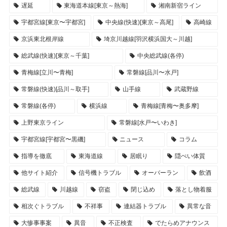
遅延
東海道本線[東京～熱海]
湘南新宿ライン
宇都宮線[東京〜宇都宮]
中央線(快速)[東京～高尾]
高崎線
京浜東北根岸線
埼京川越線[羽沢横浜国大～川越]
総武線(快速)[東京～千葉]
中央総武線(各停)
青梅線[立川〜青梅]
常磐線[品川〜水戸]
常磐線(快速)[品川～取手]
山手線
武蔵野線
常磐線(各停)
横浜線
青梅線[青梅〜奥多摩]
上野東京ライン
常磐線[水戸〜いわき]
宇都宮線[宇都宮〜黒磯]
ニュース
コラム
指導を徹底
東海道線
居眠り
隠ぺい体質
他サイト紹介
信号機トラブル
オーバーラン
飲酒
総武線
川越線
窃盗
閉じ込め
落とし物着服
相次ぐトラブル
不祥事
連結器トラブル
異常な音
大惨事事案
異音
不正検査
でたらめアナウンス