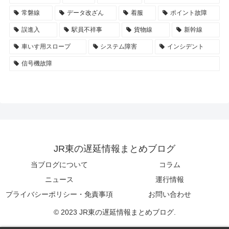
常磐線
データ改ざん
着服
ポイント故障
誤進入
駅員不祥事
貨物線
新幹線
車いす用スロープ
システム障害
インシデント
信号機故障
JR東の遅延情報まとめブログ
当ブログについて
コラム
ニュース
運行情報
プライバシーポリシー・免責事項
お問い合わせ
© 2023 JR東の遅延情報まとめブログ.