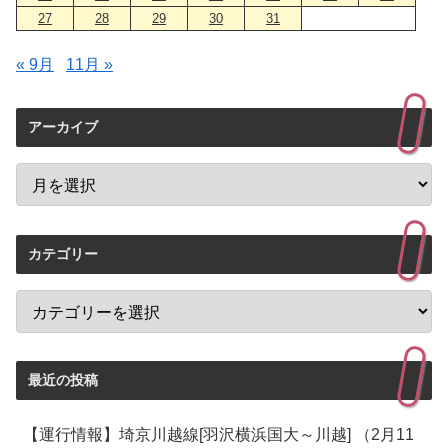
27
28
29
30
31
« 9月
11月 »
アーカイブ
カテゴリー
最近の投稿
【運行情報】埼京川越線[羽沢横浜国大～川越] （2月11