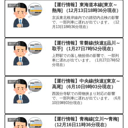
【運行情報】東海道本線[東京～
運行情報
熱海] （12月13日18時36分現在）
京浜東北根岸線内での踏切内点検の影響
で、一部列車に遅れが出ています。（12
月13日18時36分現在）
【運行情報】常磐線(快速)[品川～
運行情報
取手] （1月27日7時52分現在）
上野駅での落し物拾得の影響で、一部列
車に遅れが出ています。（1月27日7時52
分現在）
【運行情報】中央線(快速)[東京～
運行情報
高尾] （6月10日9時03分現在）
西国分寺駅での荷物挟まり対応の影響
で、一部列車に遅れが出ています。（6月
10日9時03分現在）
【運行情報】青梅線[立川〜青梅]
運行情報
（12月16日11時36分現在）