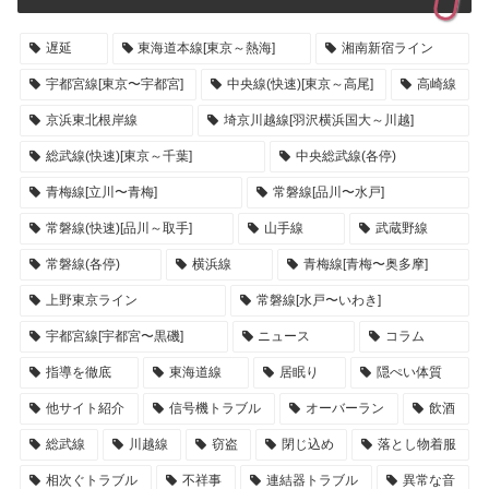
遅延
東海道本線[東京～熱海]
湘南新宿ライン
宇都宮線[東京〜宇都宮]
中央線(快速)[東京～高尾]
高崎線
京浜東北根岸線
埼京川越線[羽沢横浜国大～川越]
総武線(快速)[東京～千葉]
中央総武線(各停)
青梅線[立川〜青梅]
常磐線[品川〜水戸]
常磐線(快速)[品川～取手]
山手線
武蔵野線
常磐線(各停)
横浜線
青梅線[青梅〜奥多摩]
上野東京ライン
常磐線[水戸〜いわき]
宇都宮線[宇都宮〜黒磯]
ニュース
コラム
指導を徹底
東海道線
居眠り
隠ぺい体質
他サイト紹介
信号機トラブル
オーバーラン
飲酒
総武線
川越線
窃盗
閉じ込め
落とし物着服
相次ぐトラブル
不祥事
連結器トラブル
異常な音