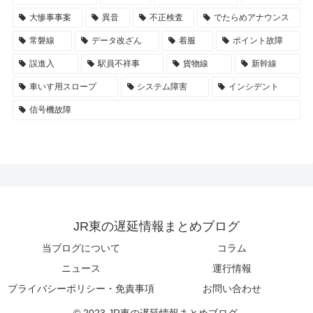
大惨事事案
異音
不正検査
でたらめアナウンス
常磐線
データ改ざん
着服
ポイント故障
誤進入
駅員不祥事
貨物線
新幹線
車いす用スロープ
システム障害
インシデント
信号機故障
JR東の遅延情報まとめブログ
当ブログについて
コラム
ニュース
運行情報
プライバシーポリシー・免責事項
お問い合わせ
© 2023 JR東の遅延情報まとめブログ.