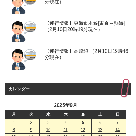
分現在）
【運行情報】東海道本線[東京～熱海]
（2月10日20時19分現在）
【運行情報】高崎線 （2月10日19時46
分現在）
カレンダー
2025年9月
月
火
水
木
金
土
日
1
2
3
4
5
6
7
8
9
10
11
12
13
14