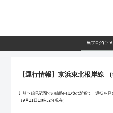
当ブログにつ
【運行情報】京浜東北根岸線 （9
川崎〜鶴見駅間での線路内点検の影響で、運転を見
（9月21日10時32分現在）