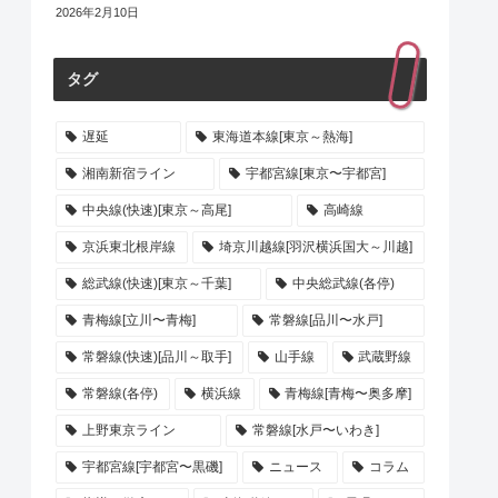
2026年2月10日
タグ
遅延
東海道本線[東京～熱海]
湘南新宿ライン
宇都宮線[東京〜宇都宮]
中央線(快速)[東京～高尾]
高崎線
京浜東北根岸線
埼京川越線[羽沢横浜国大～川越]
総武線(快速)[東京～千葉]
中央総武線(各停)
青梅線[立川〜青梅]
常磐線[品川〜水戸]
常磐線(快速)[品川～取手]
山手線
武蔵野線
常磐線(各停)
横浜線
青梅線[青梅〜奥多摩]
上野東京ライン
常磐線[水戸〜いわき]
宇都宮線[宇都宮〜黒磯]
ニュース
コラム