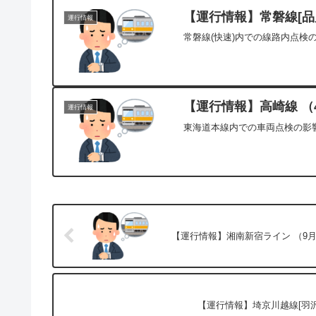
【運行情報】常磐線[品川
運行情報
常磐線(快速)内での線路内点検
【運行情報】高崎線 （
運行情報
東海道本線内での車両点検の影響
【運行情報】湘南新宿ライン （9月2
【運行情報】埼京川越線[羽沢横