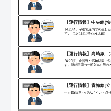
【運行情報】中央線(快速
運行情報
14:20頃、宇都宮線内で発生
す。（1月1日16時22分現在）
【運行情報】高崎線 （3
運行情報
20:20頃、倉賀野〜高崎駅間
す。運転区間の一部列車に遅れが
【運行情報】青梅線[立川
運行情報
中央線(快速)内でのポイント点