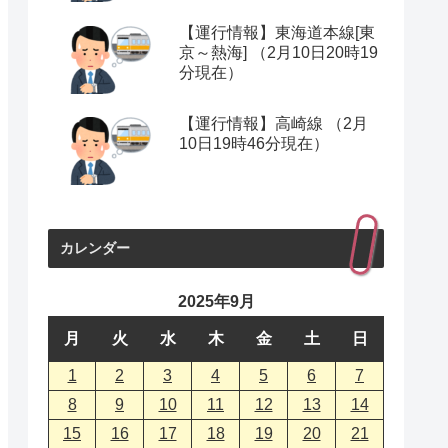
【運行情報】東海道本線[東
京～熱海] （2月10日20時19
分現在）
【運行情報】高崎線 （2月
10日19時46分現在）
カレンダー
2025年9月
月
火
水
木
金
土
日
1
2
3
4
5
6
7
8
9
10
11
12
13
14
15
16
17
18
19
20
21