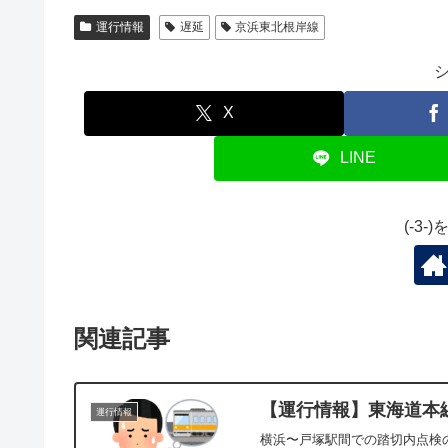
運行情報
遅延
京浜東北根岸線
X
LINE
(-3
関連記事
【運行情報】東海道本線[
運行情報
横浜〜戸塚駅間での踏切内点検の