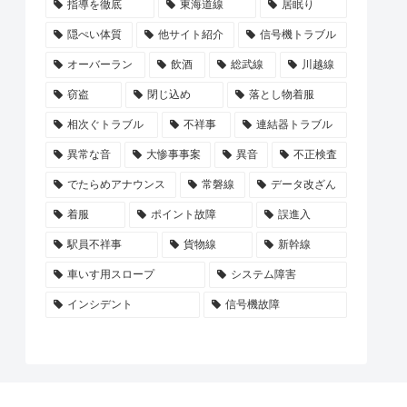
指導を徹底
東海道線
居眠り
隠ぺい体質
他サイト紹介
信号機トラブル
オーバーラン
飲酒
総武線
川越線
窃盗
閉じ込め
落とし物着服
相次ぐトラブル
不祥事
連結器トラブル
異常な音
大惨事事案
異音
不正検査
でたらめアナウンス
常磐線
データ改ざん
着服
ポイント故障
誤進入
駅員不祥事
貨物線
新幹線
車いす用スロープ
システム障害
インシデント
信号機故障