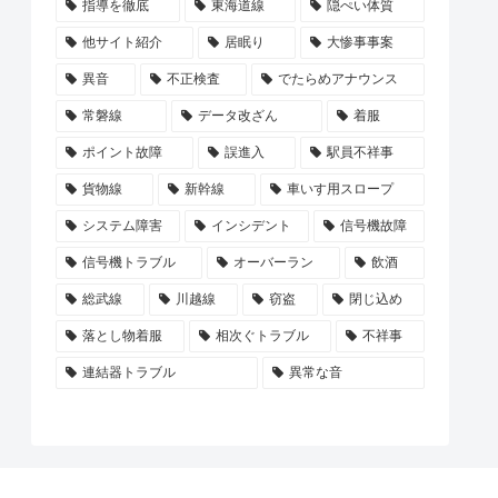
指導を徹底
東海道線
隠ぺい体質
他サイト紹介
居眠り
大惨事事案
異音
不正検査
でたらめアナウンス
常磐線
データ改ざん
着服
ポイント故障
誤進入
駅員不祥事
貨物線
新幹線
車いす用スロープ
システム障害
インシデント
信号機故障
信号機トラブル
オーバーラン
飲酒
総武線
川越線
窃盗
閉じ込め
落とし物着服
相次ぐトラブル
不祥事
連結器トラブル
異常な音