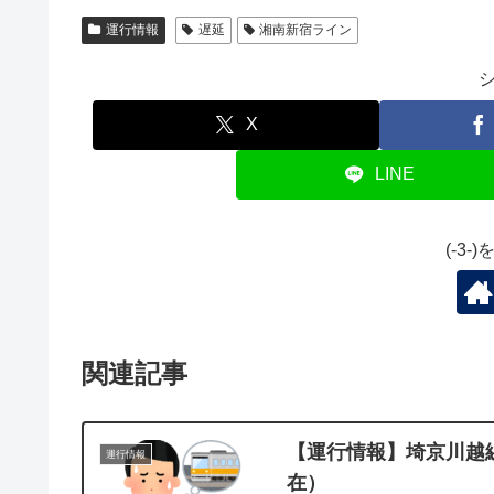
運行情報
遅延
湘南新宿ライン
X
LINE
(-3
関連記事
【運行情報】埼京川越線[
運行情報
在）