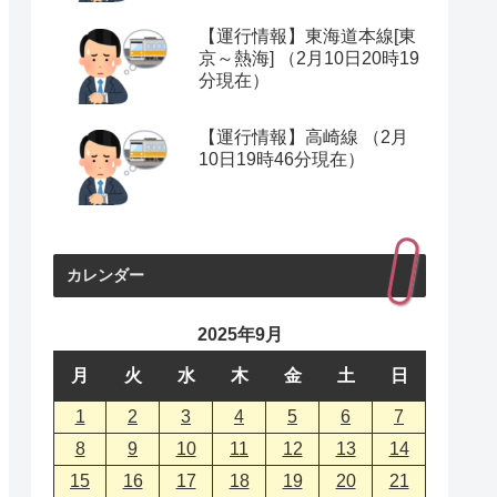
【運行情報】東海道本線[東
京～熱海] （2月10日20時19
分現在）
【運行情報】高崎線 （2月
10日19時46分現在）
カレンダー
2025年9月
月
火
水
木
金
土
日
1
2
3
4
5
6
7
8
9
10
11
12
13
14
15
16
17
18
19
20
21