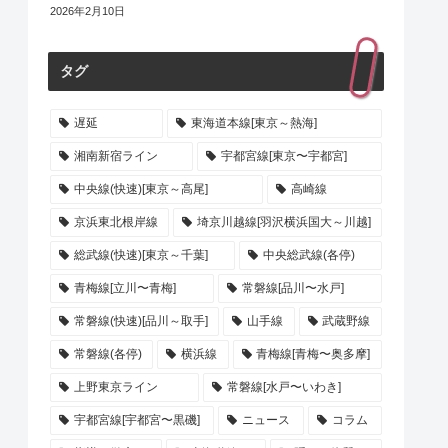
2026年2月10日
タグ
遅延
東海道本線[東京～熱海]
湘南新宿ライン
宇都宮線[東京〜宇都宮]
中央線(快速)[東京～高尾]
高崎線
京浜東北根岸線
埼京川越線[羽沢横浜国大～川越]
総武線(快速)[東京～千葉]
中央総武線(各停)
青梅線[立川〜青梅]
常磐線[品川〜水戸]
常磐線(快速)[品川～取手]
山手線
武蔵野線
常磐線(各停)
横浜線
青梅線[青梅〜奥多摩]
上野東京ライン
常磐線[水戸〜いわき]
宇都宮線[宇都宮〜黒磯]
ニュース
コラム