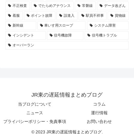
不正検査
でたらめアナウンス
常磐線
データ改ざん
着服
ポイント故障
誤進入
駅員不祥事
貨物線
新幹線
車いす用スロープ
システム障害
インシデント
信号機故障
信号機トラブル
オーバーラン
JR東の遅延情報まとめブログ
当ブログについて
コラム
ニュース
運行情報
プライバシーポリシー・免責事項
お問い合わせ
© 2023 JR東の遅延情報まとめブログ.