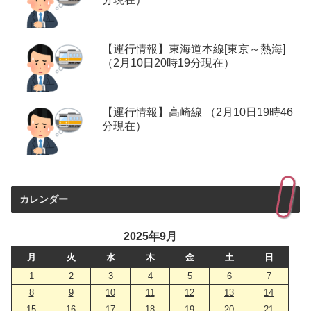
【運行情報】東海道本線[東京～熱海]
（2月10日20時19分現在）
【運行情報】高崎線 （2月10日19時46
分現在）
カレンダー
2025年9月
月
火
水
木
金
土
日
1
2
3
4
5
6
7
8
9
10
11
12
13
14
15
16
17
18
19
20
21