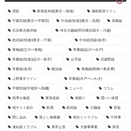
遅延
東海道本線[東京～熱海]
湘南新宿ライン
宇都宮線[東京〜宇都宮]
中央線(快速)[東京～高尾]
高崎線
京浜東北根岸線
埼京川越線[羽沢横浜国大～川越]
総武線(快速)[東京～千葉]
中央総武線(各停)
青梅線[立川〜青梅]
常磐線[品川〜水戸]
常磐線(快速)[品川～取手]
山手線
武蔵野線
常磐線(各停)
横浜線
青梅線[青梅〜奥多摩]
上野東京ライン
常磐線[水戸〜いわき]
宇都宮線[宇都宮〜黒磯]
ニュース
コラム
指導を徹底
東海道線
居眠り
隠ぺい体質
他サイト紹介
飲酒
総武線
川越線
窃盗
閉じ込め
落とし物着服
相次ぐトラブル
不祥事
連結器トラブル
異常な音
大惨事事案
異音