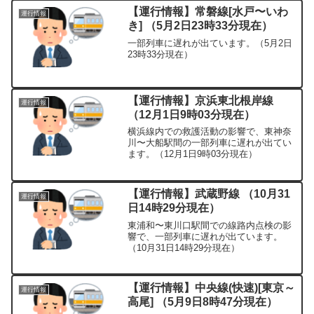
【運行情報】常磐線[水戸〜いわ
運行情報
き] （5月2日23時33分現在）
一部列車に遅れが出ています。（5月2日
23時33分現在）
【運行情報】京浜東北根岸線
運行情報
（12月1日9時03分現在）
横浜線内での救護活動の影響で、東神奈
川〜大船駅間の一部列車に遅れが出てい
ます。（12月1日9時03分現在）
【運行情報】武蔵野線 （10月31
運行情報
日14時29分現在）
東浦和〜東川口駅間での線路内点検の影
響で、一部列車に遅れが出ています。
（10月31日14時29分現在）
【運行情報】中央線(快速)[東京～
運行情報
高尾] （5月9日8時47分現在）