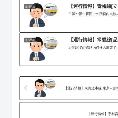
【運行情報】青梅線[立川
運行情報
牛浜〜福生駅間での踏切内点検の
【運行情報】常磐線[品川
運行情報
岩間駅での線路内点検の影響で、
【運行情報】東海道本線[東京～熱海]
【運行情報】宇都宮線