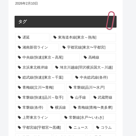
2026年2月10日
タグ
遅延
東海道本線[東京～熱海]
湘南新宿ライン
宇都宮線[東京〜宇都宮]
中央線(快速)[東京～高尾]
高崎線
京浜東北根岸線
埼京川越線[羽沢横浜国大～川越]
総武線(快速)[東京～千葉]
中央総武線(各停)
青梅線[立川〜青梅]
常磐線[品川〜水戸]
常磐線(快速)[品川～取手]
山手線
武蔵野線
常磐線(各停)
横浜線
青梅線[青梅〜奥多摩]
上野東京ライン
常磐線[水戸〜いわき]
宇都宮線[宇都宮〜黒磯]
ニュース
コラム