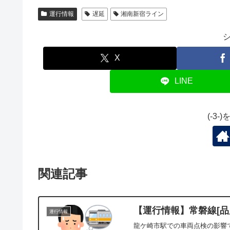
運行情報
遅延
湘南新宿ライン
X
LINE
(-3
関連記事
【運行情報】常磐線[品川
運行情報
龍ケ崎市駅での車両点検の影響で