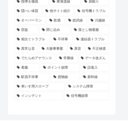
指導を徹底
東海道線
居眠り
隠ぺい体質
他サイト紹介
信号機トラブル
オーバーラン
飲酒
総武線
川越線
窃盗
閉じ込め
落とし物着服
相次ぐトラブル
不祥事
連結器トラブル
異常な音
大惨事事案
異音
不正検査
でたらめアナウンス
常磐線
データ改ざん
着服
ポイント故障
誤進入
駅員不祥事
貨物線
新幹線
車いす用スロープ
システム障害
インシデント
信号機故障