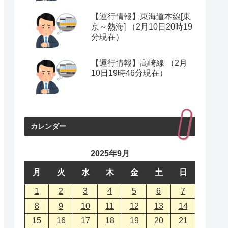
【運行情報】東海道本線[東
京～熱海] （2月10日20時19
分現在）
【運行情報】高崎線 （2月
10日19時46分現在）
カレンダー
2025年9月
月
火
水
木
金
土
日
1
2
3
4
5
6
7
8
9
10
11
12
13
14
15
16
17
18
19
20
21