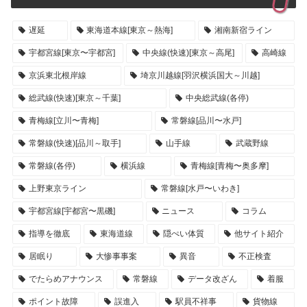
遅延
東海道本線[東京～熱海]
湘南新宿ライン
宇都宮線[東京〜宇都宮]
中央線(快速)[東京～高尾]
高崎線
京浜東北根岸線
埼京川越線[羽沢横浜国大～川越]
総武線(快速)[東京～千葉]
中央総武線(各停)
青梅線[立川〜青梅]
常磐線[品川〜水戸]
常磐線(快速)[品川～取手]
山手線
武蔵野線
常磐線(各停)
横浜線
青梅線[青梅〜奥多摩]
上野東京ライン
常磐線[水戸〜いわき]
宇都宮線[宇都宮〜黒磯]
ニュース
コラム
指導を徹底
東海道線
隠ぺい体質
他サイト紹介
居眠り
大惨事事案
異音
不正検査
でたらめアナウンス
常磐線
データ改ざん
着服
ポイント故障
誤進入
駅員不祥事
貨物線