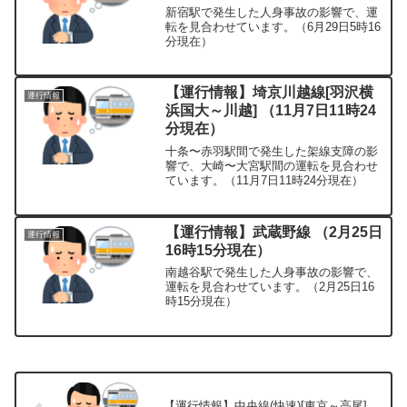
新宿駅で発生した人身事故の影響で、運
転を見合わせています。（6月29日5時16
分現在）
【運行情報】埼京川越線[羽沢横
運行情報
浜国大～川越] （11月7日11時24
分現在）
十条〜赤羽駅間で発生した架線支障の影
響で、大崎〜大宮駅間の運転を見合わせ
ています。（11月7日11時24分現在）
【運行情報】武蔵野線 （2月25日
運行情報
16時15分現在）
南越谷駅で発生した人身事故の影響で、
運転を見合わせています。（2月25日16
時15分現在）
【運行情報】中央線(快速)[東京～高尾]