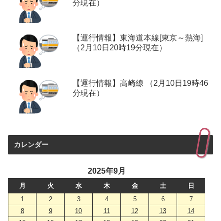
分現在）
【運行情報】東海道本線[東京～熱海]
（2月10日20時19分現在）
【運行情報】高崎線 （2月10日19時46
分現在）
カレンダー
2025年9月
月
火
水
木
金
土
日
1
2
3
4
5
6
7
8
9
10
11
12
13
14