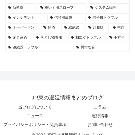
新幹線
車いす用スロープ
システム障害
インシデント
信号機故障
信号機トラブル
オーバーラン
飲酒
総武線
川越線
窃盗
閉じ込め
落とし物着服
相次ぐトラブル
不祥事
連結器トラブル
異常な音
JR東の遅延情報まとめブログ
当ブログについて
コラム
ニュース
運行情報
プライバシーポリシー・免責事項
お問い合わせ
© 2023 JR東の遅延情報まとめブログ.