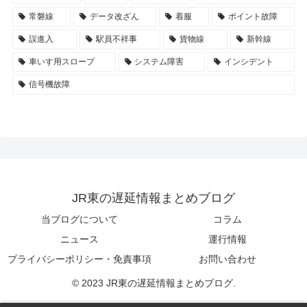
常磐線
データ改ざん
着服
ポイント故障
誤進入
駅員不祥事
貨物線
新幹線
車いす用スロープ
システム障害
インシデント
信号機故障
JR東の遅延情報まとめブログ
当ブログについて
コラム
ニュース
運行情報
プライバシーポリシー・免責事項
お問い合わせ
© 2023 JR東の遅延情報まとめブログ.