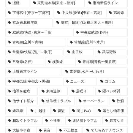
遅延
東海道本線[東京～熱海]
湘南新宿ライン
宇都宮線[東京〜宇都宮]
中央線(快速)[東京～高尾]
高崎線
京浜東北根岸線
埼京川越線[羽沢横浜国大～川越]
総武線(快速)[東京～千葉]
中央総武線(各停)
青梅線[立川〜青梅]
常磐線[品川〜水戸]
常磐線(快速)[品川～取手]
山手線
武蔵野線
常磐線(各停)
横浜線
青梅線[青梅〜奥多摩]
上野東京ライン
常磐線[水戸〜いわき]
宇都宮線[宇都宮〜黒磯]
ニュース
コラム
指導を徹底
東海道線
居眠り
隠ぺい体質
他サイト紹介
信号機トラブル
オーバーラン
飲酒
総武線
川越線
窃盗
閉じ込め
落とし物着服
相次ぐトラブル
不祥事
連結器トラブル
異常な音
大惨事事案
異音
不正検査
でたらめアナウンス