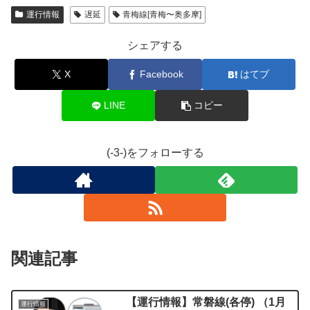
運行情報
遅延
青梅線[青梅〜奥多摩]
シェアする
X
Facebook
はてブ
LINE
コピー
(-3-)をフォローする
関連記事
【運行情報】常磐線(各停) （1月
運行情報