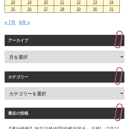
18
19
20
21
22
23
24
25
26
27
28
29
30
31
« 7月
9月 »
アーカイブ
カテゴリー
最近の投稿
【運行情報】埼京川越線[羽沢横浜国大～川越] （2月11