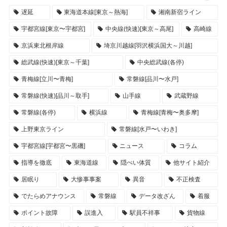
遅延
東海道本線[東京～熱海]
湘南新宿ライン
宇都宮線[東京〜宇都宮]
中央線(快速)[東京～高尾]
高崎線
京浜東北根岸線
埼京川越線[羽沢横浜国大～川越]
総武線(快速)[東京～千葉]
中央総武線(各停)
青梅線[立川〜青梅]
常磐線[品川〜水戸]
常磐線(快速)[品川～取手]
山手線
武蔵野線
常磐線(各停)
横浜線
青梅線[青梅〜奥多摩]
上野東京ライン
常磐線[水戸〜いわき]
宇都宮線[宇都宮〜黒磯]
ニュース
コラム
指導を徹底
東海道線
隠ぺい体質
他サイト紹介
居眠り
大惨事事案
異音
不正検査
でたらめアナウンス
常磐線
データ改ざん
着服
ポイント故障
誤進入
駅員不祥事
貨物線