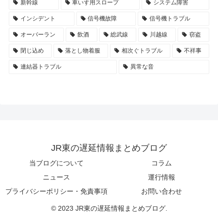
新幹線
車いす用スロープ
システム障害
インシデント
信号機故障
信号機トラブル
オーバーラン
飲酒
総武線
川越線
窃盗
閉じ込め
落とし物着服
相次ぐトラブル
不祥事
連結器トラブル
異常な音
JR東の遅延情報まとめブログ
当ブログについて
コラム
ニュース
運行情報
プライバシーポリシー・免責事項
お問い合わせ
© 2023 JR東の遅延情報まとめブログ.