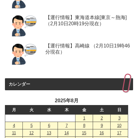
【運行情報】東海道本線[東京～熱海]
（2月10日20時19分現在）
【運行情報】高崎線 （2月10日19時46
分現在）
カレンダー
2025年8月
月
火
水
木
金
土
日
1
2
3
4
5
6
7
8
9
10
11
12
13
14
15
16
17