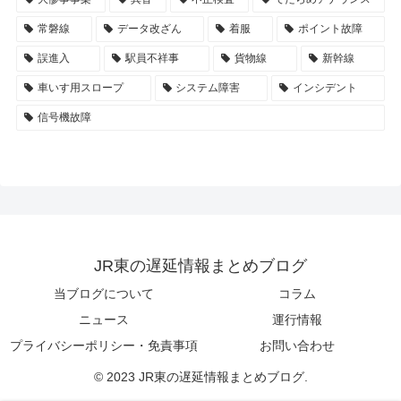
常磐線
データ改ざん
着服
ポイント故障
誤進入
駅員不祥事
貨物線
新幹線
車いす用スロープ
システム障害
インシデント
信号機故障
JR東の遅延情報まとめブログ
当ブログについて
コラム
ニュース
運行情報
プライバシーポリシー・免責事項
お問い合わせ
© 2023 JR東の遅延情報まとめブログ.