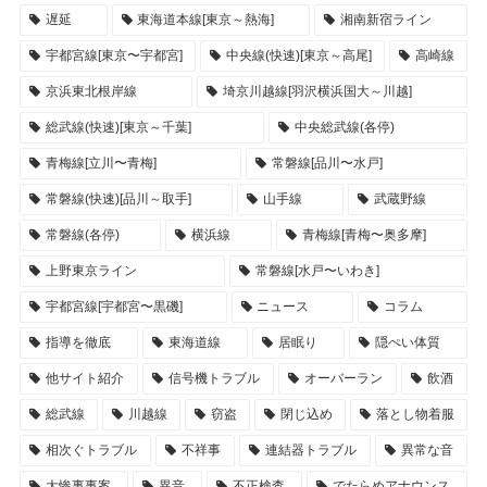
遅延
東海道本線[東京～熱海]
湘南新宿ライン
宇都宮線[東京〜宇都宮]
中央線(快速)[東京～高尾]
高崎線
京浜東北根岸線
埼京川越線[羽沢横浜国大～川越]
総武線(快速)[東京～千葉]
中央総武線(各停)
青梅線[立川〜青梅]
常磐線[品川〜水戸]
常磐線(快速)[品川～取手]
山手線
武蔵野線
常磐線(各停)
横浜線
青梅線[青梅〜奥多摩]
上野東京ライン
常磐線[水戸〜いわき]
宇都宮線[宇都宮〜黒磯]
ニュース
コラム
指導を徹底
東海道線
居眠り
隠ぺい体質
他サイト紹介
信号機トラブル
オーバーラン
飲酒
総武線
川越線
窃盗
閉じ込め
落とし物着服
相次ぐトラブル
不祥事
連結器トラブル
異常な音
大惨事事案
異音
不正検査
でたらめアナウンス