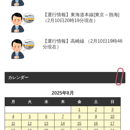
【運行情報】東海道本線[東京～熱海]
（2月10日20時19分現在）
【運行情報】高崎線 （2月10日19時46
分現在）
カレンダー
2025年8月
月
火
水
木
金
土
日
1
2
3
4
5
6
7
8
9
10
11
12
13
14
15
16
17