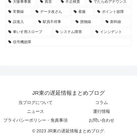
大惨事事案
異音
不正検査
でたらめアナウンス
常磐線
データ改ざん
着服
ポイント故障
誤進入
駅員不祥事
貨物線
新幹線
車いす用スロープ
システム障害
インシデント
信号機故障
JR東の遅延情報まとめブログ
当ブログについて
コラム
ニュース
運行情報
プライバシーポリシー・免責事項
お問い合わせ
© 2023 JR東の遅延情報まとめブログ.