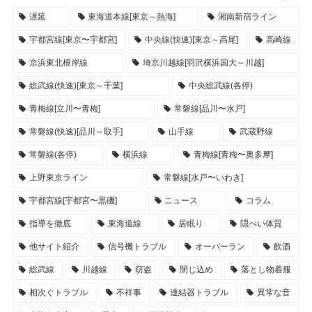
遅延
東海道本線[東京～熱海]
湘南新宿ライン
宇都宮線[東京〜宇都宮]
中央線(快速)[東京～高尾]
高崎線
京浜東北根岸線
埼京川越線[羽沢横浜国大～川越]
総武線(快速)[東京～千葉]
中央総武線(各停)
青梅線[立川〜青梅]
常磐線[品川〜水戸]
常磐線(快速)[品川～取手]
山手線
武蔵野線
常磐線(各停)
横浜線
青梅線[青梅〜奥多摩]
上野東京ライン
常磐線[水戸〜いわき]
宇都宮線[宇都宮〜黒磯]
ニュース
コラム
指導を徹底
東海道線
居眠り
隠ぺい体質
他サイト紹介
信号機トラブル
オーバーラン
飲酒
総武線
川越線
窃盗
閉じ込め
落とし物着服
相次ぐトラブル
不祥事
連結器トラブル
異常な音