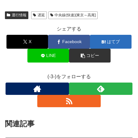
運行情報
遅延
中央線(快速)[東京～高尾]
シェアする
X
Facebook
はてブ
LINE
コピー
(-3-)をフォローする
関連記事