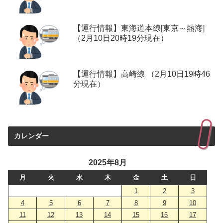
【運行情報】東海道本線[東京～熱海]
（2月10日20時19分現在）
【運行情報】高崎線 （2月10日19時46
分現在）
カレンダー
2025年8月
月
火
水
木
金
土
日
1
2
3
4
5
6
7
8
9
10
11
12
13
14
15
16
17