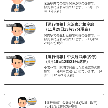
京葉線内での信号関係点検の影響で、一
部列車に遅れが出ています。（6月6日9
時14分現在）
【運行情報】京浜東北根岸線
運行情報
（11月29日23時37分現在）
関内駅で発生した旅客転落の影響で、一
部列車に遅れが出ています。（11月29日
23時37分現在）
【運行情報】中央総武線(各停)
運行情報
（4月10日12時21分現在）
小岩〜市川駅間で発生した架線支障の影
響で、一部列車に遅れが出ています。（4
月10日12時21分現在）
【運行情報】常磐線(快速)[品川～取手]
（8月17日21時03分現在）