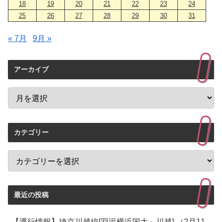
18
19
20
21
22
23
24
25
26
27
28
29
30
31
« 7月
9月 »
アーカイブ
カテゴリー
最近の投稿
【運行情報】埼京川越線[羽沢横浜国大～川越] （2月11