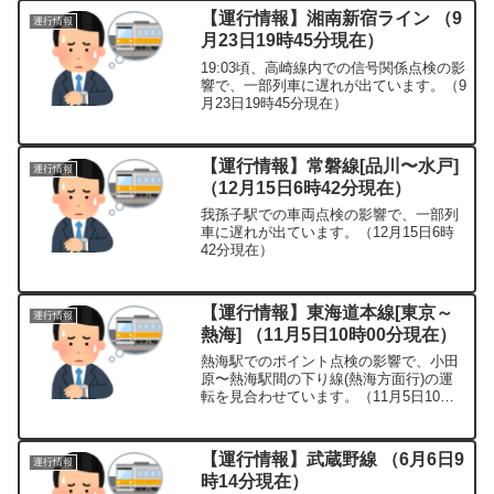
【運行情報】湘南新宿ライン （9
運行情報
月23日19時45分現在）
19:03頃、高崎線内での信号関係点検の影
響で、一部列車に遅れが出ています。（9
月23日19時45分現在）
【運行情報】常磐線[品川〜水戸]
運行情報
（12月15日6時42分現在）
我孫子駅での車両点検の影響で、一部列
車に遅れが出ています。（12月15日6時
42分現在）
【運行情報】東海道本線[東京～
運行情報
熱海] （11月5日10時00分現在）
熱海駅でのポイント点検の影響で、小田
原〜熱海駅間の下り線(熱海方面行)の運
転を見合わせています。（11月5日10時
00分現在）
【運行情報】武蔵野線 （6月6日9
運行情報
時14分現在）