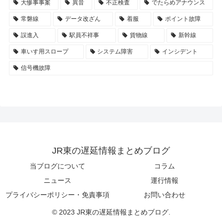
大惨事事案
異音
不正検査
でたらめアナウンス
常磐線
データ改ざん
着服
ポイント故障
誤進入
駅員不祥事
貨物線
新幹線
車いす用スロープ
システム障害
インシデント
信号機故障
JR東の遅延情報まとめブログ
当ブログについて
コラム
ニュース
運行情報
プライバシーポリシー・免責事項
お問い合わせ
© 2023 JR東の遅延情報まとめブログ.