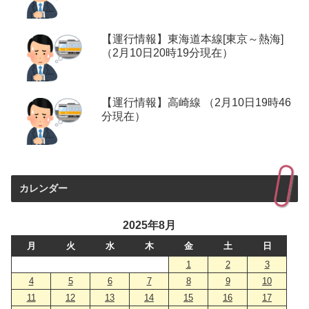
【運行情報】東海道本線[東京～熱海]
（2月10日20時19分現在）
【運行情報】高崎線 （2月10日19時46
分現在）
カレンダー
2025年8月
月
火
水
木
金
土
日
1
2
3
4
5
6
7
8
9
10
11
12
13
14
15
16
17