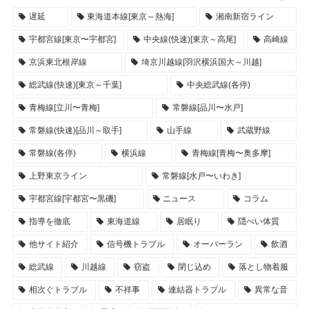
遅延
東海道本線[東京～熱海]
湘南新宿ライン
宇都宮線[東京〜宇都宮]
中央線(快速)[東京～高尾]
高崎線
京浜東北根岸線
埼京川越線[羽沢横浜国大～川越]
総武線(快速)[東京～千葉]
中央総武線(各停)
青梅線[立川〜青梅]
常磐線[品川〜水戸]
常磐線(快速)[品川～取手]
山手線
武蔵野線
常磐線(各停)
横浜線
青梅線[青梅〜奥多摩]
上野東京ライン
常磐線[水戸〜いわき]
宇都宮線[宇都宮〜黒磯]
ニュース
コラム
指導を徹底
東海道線
居眠り
隠ぺい体質
他サイト紹介
信号機トラブル
オーバーラン
飲酒
総武線
川越線
窃盗
閉じ込め
落とし物着服
相次ぐトラブル
不祥事
連結器トラブル
異常な音