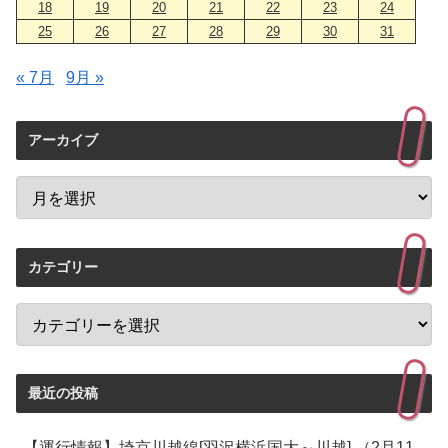
18
19
20
21
22
23
24
25
26
27
28
29
30
31
« 7月
9月 »
アーカイブ
カテゴリー
最近の投稿
【運行情報】埼京川越線[羽沢横浜国大～川越] （2月11