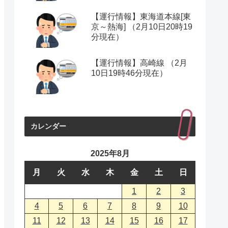
【運行情報】東海道本線[東
京～熱海] （2月10日20時19
分現在）
【運行情報】高崎線 （2月
10日19時46分現在）
カレンダー
2025年8月
月
火
水
木
金
土
日
1
2
3
4
5
6
7
8
9
10
11
12
13
14
15
16
17