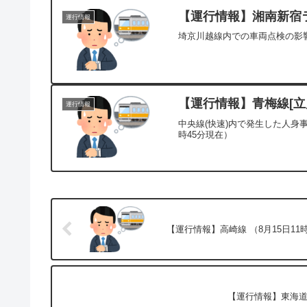
【運行情報】湘南新宿ライ
運行情報
埼京川越線内での車両点検の影響
【運行情報】青梅線[立川
運行情報
中央線(快速)内で発生した人身
時45分現在）
【運行情報】高崎線 （8月15日11
【運行情報】東海道本