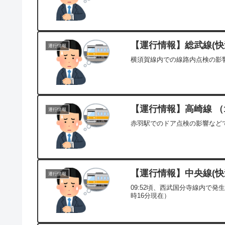
【運行情報】総武線(快速
運行情報
横須賀線内での線路内点検の影響
【運行情報】高崎線 （1
運行情報
赤羽駅でのドア点検の影響などで
【運行情報】中央線(快速
運行情報
09:52頃、西武国分寺線内で
時16分現在）