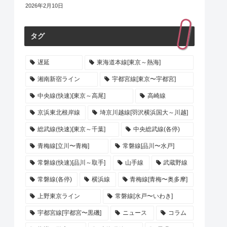
2026年2月10日
タグ
遅延
東海道本線[東京～熱海]
湘南新宿ライン
宇都宮線[東京〜宇都宮]
中央線(快速)[東京～高尾]
高崎線
京浜東北根岸線
埼京川越線[羽沢横浜国大～川越]
総武線(快速)[東京～千葉]
中央総武線(各停)
青梅線[立川〜青梅]
常磐線[品川〜水戸]
常磐線(快速)[品川～取手]
山手線
武蔵野線
常磐線(各停)
横浜線
青梅線[青梅〜奥多摩]
上野東京ライン
常磐線[水戸〜いわき]
宇都宮線[宇都宮〜黒磯]
ニュース
コラム