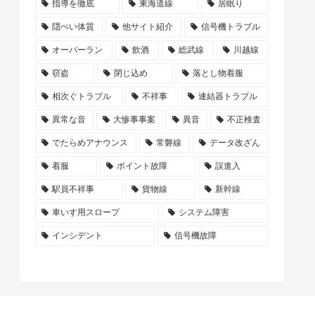
指導を徹底
東海道線
居眠り
隠ぺい体質
他サイト紹介
信号機トラブル
オーバーラン
飲酒
総武線
川越線
窃盗
閉じ込め
落とし物着服
相次ぐトラブル
不祥事
連結器トラブル
異常な音
大惨事事案
異音
不正検査
でたらめアナウンス
常磐線
データ改ざん
着服
ポイント故障
誤進入
駅員不祥事
貨物線
新幹線
車いす用スロープ
システム障害
インシデント
信号機故障