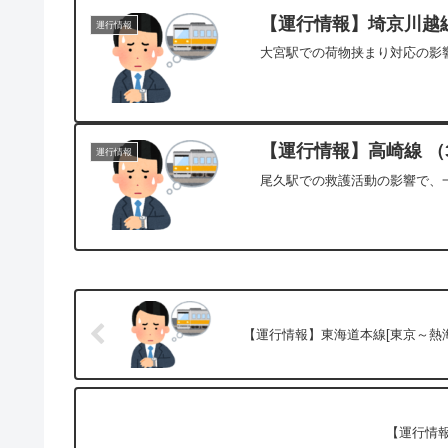
【運行情報】埼京川越線
運行情報
大宮駅での荷物挟まり対応の影響
【運行情報】高崎線 （3
運行情報
尾久駅での救護活動の影響で、一
【運行情報】東海道本線[東京～熱海]
【運行情報