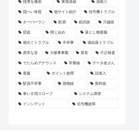
指導を徹底
東海道線
居眠り
隠ぺい体質
他サイト紹介
信号機トラブル
オーバーラン
飲酒
総武線
川越線
窃盗
閉じ込め
落とし物着服
相次ぐトラブル
不祥事
連結器トラブル
異常な音
大惨事事案
異音
不正検査
でたらめアナウンス
常磐線
データ改ざん
着服
ポイント故障
誤進入
駅員不祥事
貨物線
新幹線
車いす用スロープ
システム障害
インシデント
信号機故障