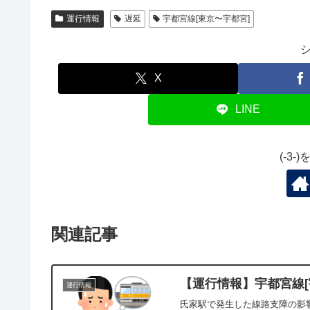
運行情報
遅延
宇都宮線[東京〜宇都宮]
X
LINE
(-3
関連記事
【運行情報】宇都宮線[宇
運行情報
氏家駅で発生した線路支障の影響