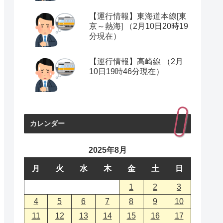
【運行情報】東海道本線[東
京～熱海] （2月10日20時19
分現在）
【運行情報】高崎線 （2月
10日19時46分現在）
カレンダー
2025年8月
月
火
水
木
金
土
日
1
2
3
4
5
6
7
8
9
10
11
12
13
14
15
16
17