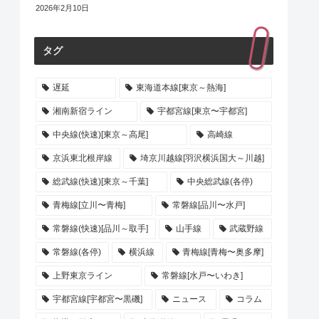
2026年2月10日
タグ
遅延
東海道本線[東京～熱海]
湘南新宿ライン
宇都宮線[東京〜宇都宮]
中央線(快速)[東京～高尾]
高崎線
京浜東北根岸線
埼京川越線[羽沢横浜国大～川越]
総武線(快速)[東京～千葉]
中央総武線(各停)
青梅線[立川〜青梅]
常磐線[品川〜水戸]
常磐線(快速)[品川～取手]
山手線
武蔵野線
常磐線(各停)
横浜線
青梅線[青梅〜奥多摩]
上野東京ライン
常磐線[水戸〜いわき]
宇都宮線[宇都宮〜黒磯]
ニュース
コラム