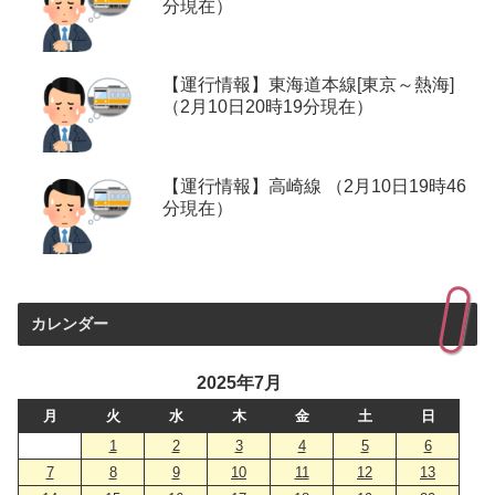
分現在）
【運行情報】東海道本線[東京～熱海]
（2月10日20時19分現在）
【運行情報】高崎線 （2月10日19時46
分現在）
カレンダー
2025年7月
月
火
水
木
金
土
日
1
2
3
4
5
6
7
8
9
10
11
12
13