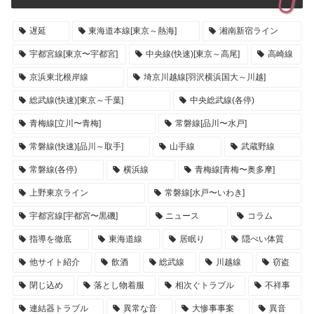
遅延
東海道本線[東京～熱海]
湘南新宿ライン
宇都宮線[東京〜宇都宮]
中央線(快速)[東京～高尾]
高崎線
京浜東北根岸線
埼京川越線[羽沢横浜国大～川越]
総武線(快速)[東京～千葉]
中央総武線(各停)
青梅線[立川〜青梅]
常磐線[品川〜水戸]
常磐線(快速)[品川～取手]
山手線
武蔵野線
常磐線(各停)
横浜線
青梅線[青梅〜奥多摩]
上野東京ライン
常磐線[水戸〜いわき]
宇都宮線[宇都宮〜黒磯]
ニュース
コラム
指導を徹底
東海道線
居眠り
隠ぺい体質
他サイト紹介
飲酒
総武線
川越線
窃盗
閉じ込め
落とし物着服
相次ぐトラブル
不祥事
連結器トラブル
異常な音
大惨事事案
異音