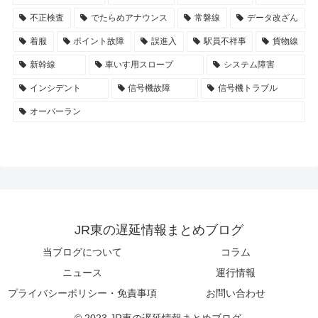
不正検査
でたらめアナウンス
常磐線
データ改ざん
着服
ポイント故障
誤進入
駅員不祥事
貨物線
新幹線
車いす用スロープ
システム障害
インシデント
信号機故障
信号機トラブル
オーバーラン
JR東の遅延情報まとめブログ
当ブログについて
コラム
ニュース
運行情報
プライバシーポリシー・免責事項
お問い合わせ
© 2023 JR東の遅延情報まとめブログ.