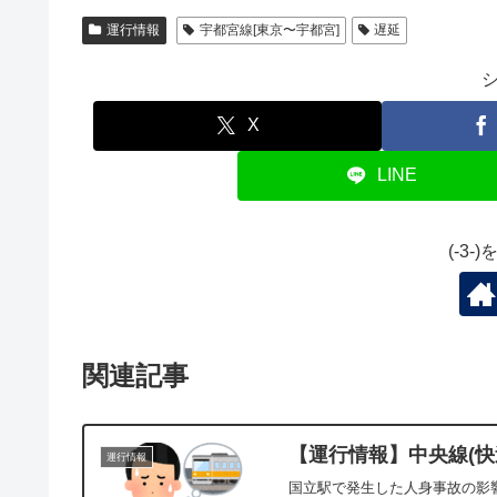
運行情報
宇都宮線[東京〜宇都宮]
遅延
X
LINE
(-3
関連記事
【運行情報】中央線(快速
運行情報
国立駅で発生した人身事故の影