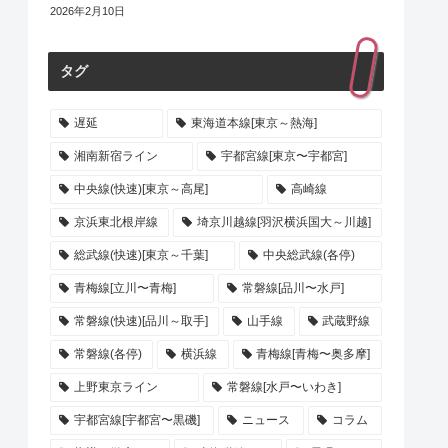
2026年2月10日
タグ
遅延
東海道本線[東京～熱海]
湘南新宿ライン
宇都宮線[東京〜宇都宮]
中央線(快速)[東京～高尾]
高崎線
京浜東北根岸線
埼京川越線[羽沢横浜国大～川越]
総武線(快速)[東京～千葉]
中央総武線(各停)
青梅線[立川〜青梅]
常磐線[品川〜水戸]
常磐線(快速)[品川～取手]
山手線
武蔵野線
常磐線(各停)
横浜線
青梅線[青梅〜奥多摩]
上野東京ライン
常磐線[水戸〜いわき]
宇都宮線[宇都宮〜黒磯]
ニュース
コラム