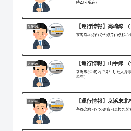
時20分現在）
【運行情報】高崎線 （
運行情報
東海道本線内での線路内点検の影
【運行情報】山手線 （1
運行情報
常磐線(快速)内で発生した人身
現在）
【運行情報】京浜東北根岸
運行情報
宇都宮線内での線路内点検の影響