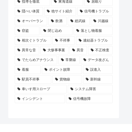
指導を徹底
東海道線
居眠り
隠ぺい体質
他サイト紹介
信号機トラブル
オーバーラン
飲酒
総武線
川越線
窃盗
閉じ込め
落とし物着服
相次ぐトラブル
不祥事
連結器トラブル
異常な音
大惨事事案
異音
不正検査
でたらめアナウンス
常磐線
データ改ざん
着服
ポイント故障
誤進入
駅員不祥事
貨物線
新幹線
車いす用スロープ
システム障害
インシデント
信号機故障