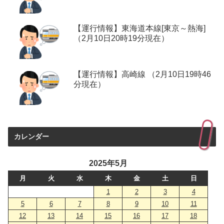
【運行情報】東海道本線[東京～熱海]
（2月10日20時19分現在）
【運行情報】高崎線 （2月10日19時46
分現在）
カレンダー
2025年5月
月
火
水
木
金
土
日
1
2
3
4
5
6
7
8
9
10
11
12
13
14
15
16
17
18