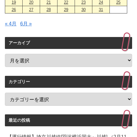
19
20
21
22
23
24
25
26
27
28
29
30
31
« 4月
6月 »
アーカイブ
カテゴリー
最近の投稿
【運行情報】埼京川越線[羽沢横浜国大～川越] （2月11