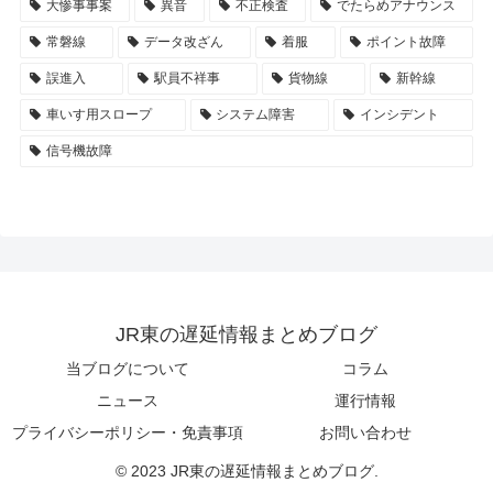
大惨事事案
異音
不正検査
でたらめアナウンス
常磐線
データ改ざん
着服
ポイント故障
誤進入
駅員不祥事
貨物線
新幹線
車いす用スロープ
システム障害
インシデント
信号機故障
JR東の遅延情報まとめブログ
当ブログについて
コラム
ニュース
運行情報
プライバシーポリシー・免責事項
お問い合わせ
© 2023 JR東の遅延情報まとめブログ.