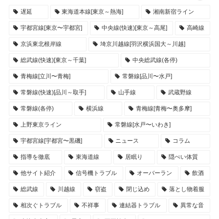
遅延
東海道本線[東京～熱海]
湘南新宿ライン
宇都宮線[東京〜宇都宮]
中央線(快速)[東京～高尾]
高崎線
京浜東北根岸線
埼京川越線[羽沢横浜国大～川越]
総武線(快速)[東京～千葉]
中央総武線(各停)
青梅線[立川〜青梅]
常磐線[品川〜水戸]
常磐線(快速)[品川～取手]
山手線
武蔵野線
常磐線(各停)
横浜線
青梅線[青梅〜奥多摩]
上野東京ライン
常磐線[水戸〜いわき]
宇都宮線[宇都宮〜黒磯]
ニュース
コラム
指導を徹底
東海道線
居眠り
隠ぺい体質
他サイト紹介
信号機トラブル
オーバーラン
飲酒
総武線
川越線
窃盗
閉じ込め
落とし物着服
相次ぐトラブル
不祥事
連結器トラブル
異常な音