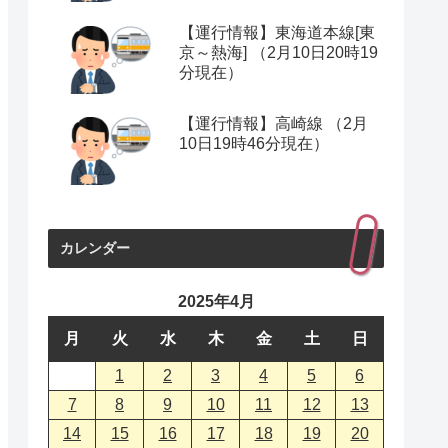
【運行情報】東海道本線[東
京～熱海] （2月10日20時19
分現在）
【運行情報】高崎線 （2月
10日19時46分現在）
カレンダー
2025年4月
月
火
水
木
金
土
日
1
2
3
4
5
6
7
8
9
10
11
12
13
14
15
16
17
18
19
20