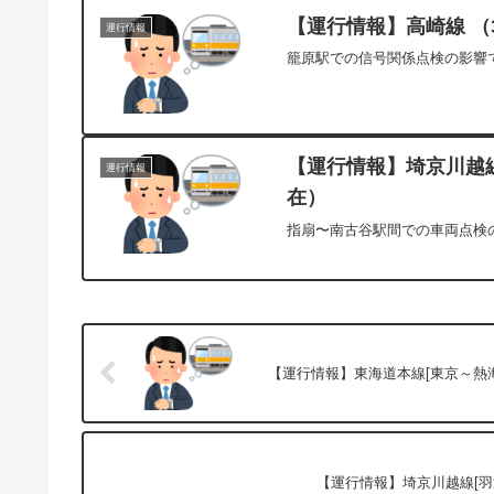
【運行情報】高崎線 （3
運行情報
籠原駅での信号関係点検の影響で
【運行情報】埼京川越線[
運行情報
在）
指扇〜南古谷駅間での車両点検の
【運行情報】東海道本線[東京～熱海]
【運行情報】埼京川越線[羽沢