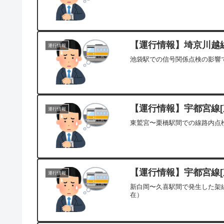
【運行情報】埼京川越線[
運行情報
池袋駅での信号関係点検の影響で
【運行情報】宇都宮線[東
運行情報
東鷲宮〜栗橋駅間での線路内点検
【運行情報】宇都宮線[東
運行情報
新白岡〜久喜駅間で発生した架線
在）