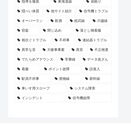
指導を徹底
東海道線
居眠り
隠ぺい体質
他サイト紹介
信号機トラブル
オーバーラン
飲酒
総武線
川越線
窃盗
閉じ込め
落とし物着服
相次ぐトラブル
不祥事
連結器トラブル
異常な音
大惨事事案
異音
不正検査
でたらめアナウンス
常磐線
データ改ざん
着服
ポイント故障
誤進入
駅員不祥事
貨物線
新幹線
車いす用スロープ
システム障害
インシデント
信号機故障