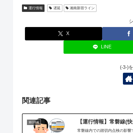
運行情報
遅延
湘南新宿ライン
X
LINE
(-3
関連記事
【運行情報】常磐線(快速
運行情報
常磐線内での踏切内点検の影響で