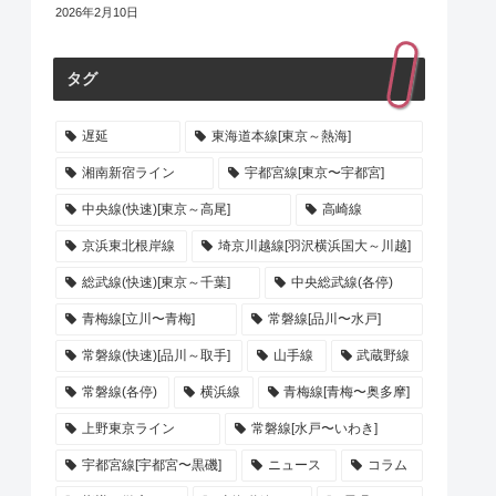
2026年2月10日
タグ
遅延
東海道本線[東京～熱海]
湘南新宿ライン
宇都宮線[東京〜宇都宮]
中央線(快速)[東京～高尾]
高崎線
京浜東北根岸線
埼京川越線[羽沢横浜国大～川越]
総武線(快速)[東京～千葉]
中央総武線(各停)
青梅線[立川〜青梅]
常磐線[品川〜水戸]
常磐線(快速)[品川～取手]
山手線
武蔵野線
常磐線(各停)
横浜線
青梅線[青梅〜奥多摩]
上野東京ライン
常磐線[水戸〜いわき]
宇都宮線[宇都宮〜黒磯]
ニュース
コラム