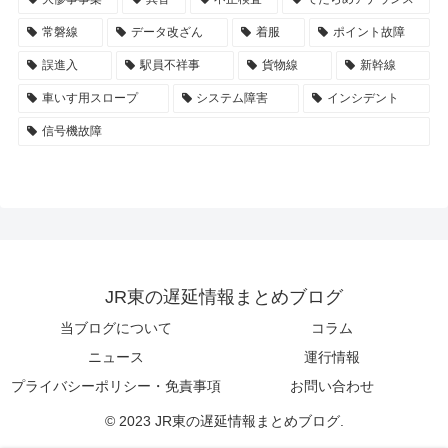
常磐線
データ改ざん
着服
ポイント故障
誤進入
駅員不祥事
貨物線
新幹線
車いす用スロープ
システム障害
インシデント
信号機故障
JR東の遅延情報まとめブログ
当ブログについて
コラム
ニュース
運行情報
プライバシーポリシー・免責事項
お問い合わせ
© 2023 JR東の遅延情報まとめブログ.