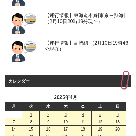
【運行情報】東海道本線[東京～熱海]
（2月10日20時19分現在）
【運行情報】高崎線 （2月10日19時46
分現在）
カレンダー
2025年4月
月
火
水
木
金
土
日
1
2
3
4
5
6
7
8
9
10
11
12
13
14
15
16
17
18
19
20