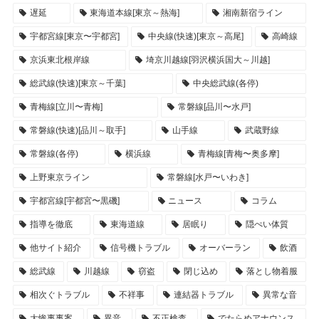
遅延
東海道本線[東京～熱海]
湘南新宿ライン
宇都宮線[東京〜宇都宮]
中央線(快速)[東京～高尾]
高崎線
京浜東北根岸線
埼京川越線[羽沢横浜国大～川越]
総武線(快速)[東京～千葉]
中央総武線(各停)
青梅線[立川〜青梅]
常磐線[品川〜水戸]
常磐線(快速)[品川～取手]
山手線
武蔵野線
常磐線(各停)
横浜線
青梅線[青梅〜奥多摩]
上野東京ライン
常磐線[水戸〜いわき]
宇都宮線[宇都宮〜黒磯]
ニュース
コラム
指導を徹底
東海道線
居眠り
隠ぺい体質
他サイト紹介
信号機トラブル
オーバーラン
飲酒
総武線
川越線
窃盗
閉じ込め
落とし物着服
相次ぐトラブル
不祥事
連結器トラブル
異常な音
大惨事事案
異音
不正検査
でたらめアナウンス