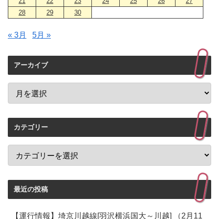
21
22
23
24
25
26
27
28
29
30
« 3月
5月 »
アーカイブ
カテゴリー
最近の投稿
【運行情報】埼京川越線[羽沢横浜国大～川越] （2月11