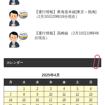
【運行情報】東海道本線[東京～熱海]
（2月10日20時19分現在）
【運行情報】高崎線 （2月10日19時46
分現在）
カレンダー
2025年4月
月
火
水
木
金
土
日
1
2
3
4
5
6
7
8
9
10
11
12
13
14
15
16
17
18
19
20