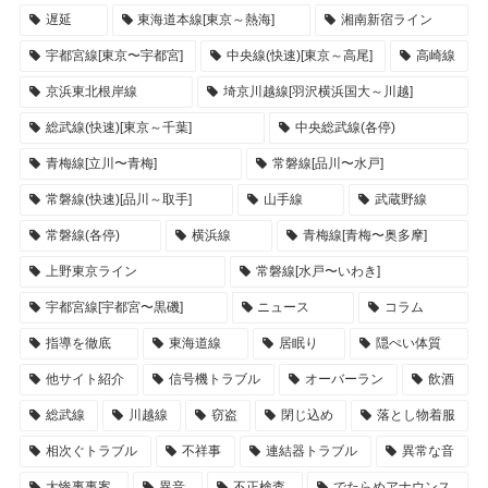
遅延
東海道本線[東京～熱海]
湘南新宿ライン
宇都宮線[東京〜宇都宮]
中央線(快速)[東京～高尾]
高崎線
京浜東北根岸線
埼京川越線[羽沢横浜国大～川越]
総武線(快速)[東京～千葉]
中央総武線(各停)
青梅線[立川〜青梅]
常磐線[品川〜水戸]
常磐線(快速)[品川～取手]
山手線
武蔵野線
常磐線(各停)
横浜線
青梅線[青梅〜奥多摩]
上野東京ライン
常磐線[水戸〜いわき]
宇都宮線[宇都宮〜黒磯]
ニュース
コラム
指導を徹底
東海道線
居眠り
隠ぺい体質
他サイト紹介
信号機トラブル
オーバーラン
飲酒
総武線
川越線
窃盗
閉じ込め
落とし物着服
相次ぐトラブル
不祥事
連結器トラブル
異常な音
大惨事事案
異音
不正検査
でたらめアナウンス