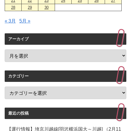
21
22
23
24
25
26
27
28
29
30
« 3月
5月 »
アーカイブ
カテゴリー
最近の投稿
【運行情報】埼京川越線[羽沢横浜国大～川越] （2月11