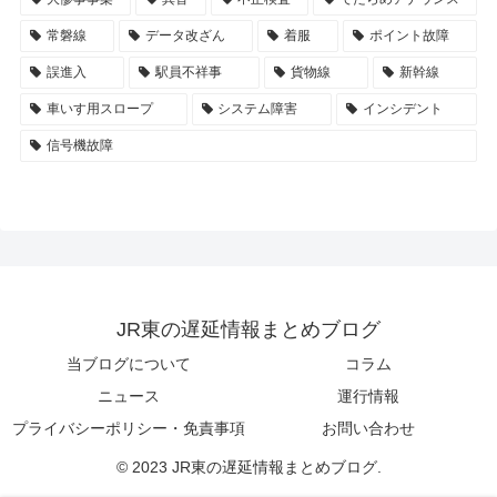
常磐線
データ改ざん
着服
ポイント故障
誤進入
駅員不祥事
貨物線
新幹線
車いす用スロープ
システム障害
インシデント
信号機故障
JR東の遅延情報まとめブログ
当ブログについて
コラム
ニュース
運行情報
プライバシーポリシー・免責事項
お問い合わせ
© 2023 JR東の遅延情報まとめブログ.