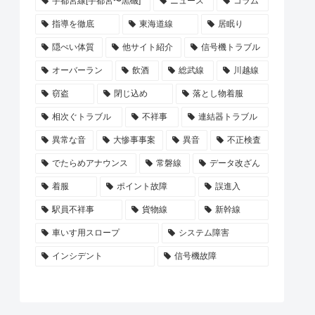
宇都宮線[宇都宮〜黒磯]
ニュース
コラム
指導を徹底
東海道線
居眠り
隠ぺい体質
他サイト紹介
信号機トラブル
オーバーラン
飲酒
総武線
川越線
窃盗
閉じ込め
落とし物着服
相次ぐトラブル
不祥事
連結器トラブル
異常な音
大惨事事案
異音
不正検査
でたらめアナウンス
常磐線
データ改ざん
着服
ポイント故障
誤進入
駅員不祥事
貨物線
新幹線
車いす用スロープ
システム障害
インシデント
信号機故障