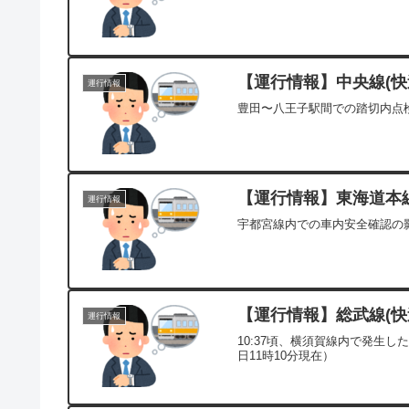
【運行情報】中央線(快速
運行情報
豊田〜八王子駅間での踏切内点検
【運行情報】東海道本線[
運行情報
宇都宮線内での車内安全確認の影
【運行情報】総武線(快速
運行情報
10:37頃、横須賀線内で発生
日11時10分現在）