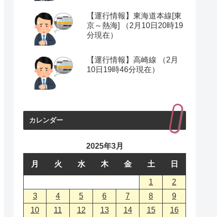
【運行情報】東海道本線[東
京～熱海] （2月10日20時19
分現在）
【運行情報】高崎線 （2月
10日19時46分現在）
カレンダー
2025年3月
月
火
水
木
金
土
日
1
2
3
4
5
6
7
8
9
10
11
12
13
14
15
16