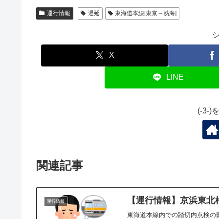
運行情報
遅延
東海道本線[東京～熱海]
X
LINE
(-3
関連記事
【運行情報】京浜東北根岸
運行情報
東海道本線内での踏切内点検の影