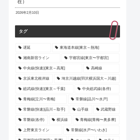
在）
2026年2月10日
タグ
遅延
東海道本線[東京～熱海]
湘南新宿ライン
宇都宮線[東京〜宇都宮]
中央線(快速)[東京～高尾]
高崎線
京浜東北根岸線
埼京川越線[羽沢横浜国大～川越]
総武線(快速)[東京～千葉]
中央総武線(各停)
青梅線[立川〜青梅]
常磐線[品川〜水戸]
常磐線(快速)[品川～取手]
山手線
武蔵野線
常磐線(各停)
横浜線
青梅線[青梅〜奥多摩]
上野東京ライン
常磐線[水戸〜いわき]