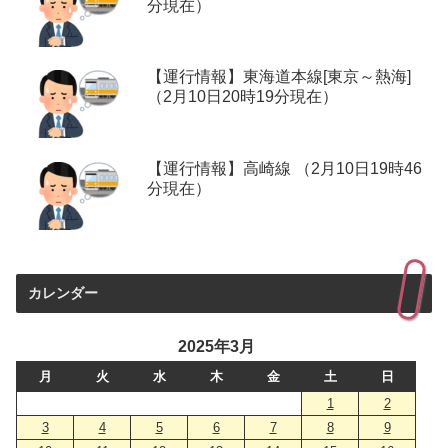
分現在）
【運行情報】東海道本線[東京～熱海]
（2月10日20時19分現在）
【運行情報】高崎線 （2月10日19時46
分現在）
カレンダー
2025年3月
月
火
水
木
金
土
日
1
2
3
4
5
6
7
8
9