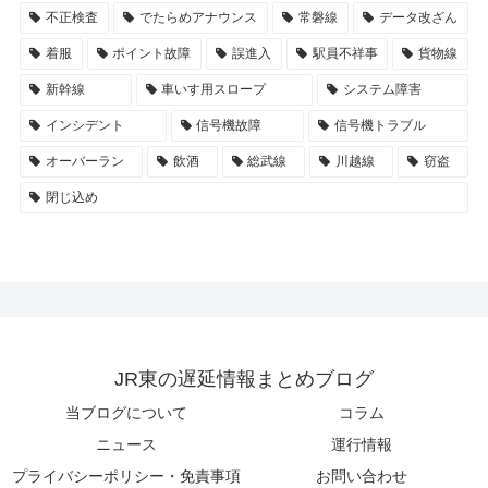
不正検査
でたらめアナウンス
常磐線
データ改ざん
着服
ポイント故障
誤進入
駅員不祥事
貨物線
新幹線
車いす用スロープ
システム障害
インシデント
信号機故障
信号機トラブル
オーバーラン
飲酒
総武線
川越線
窃盗
閉じ込め
JR東の遅延情報まとめブログ
当ブログについて
コラム
ニュース
運行情報
プライバシーポリシー・免責事項
お問い合わせ