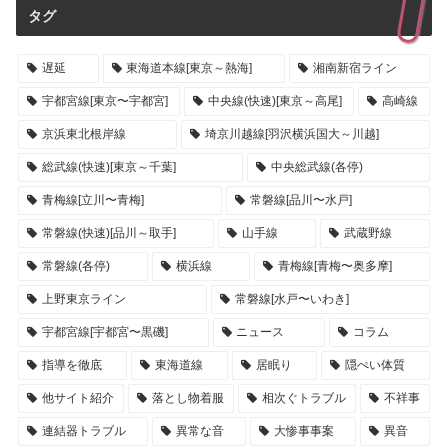
タグ
遅延
東海道本線[東京～熱海]
湘南新宿ライン
宇都宮線[東京〜宇都宮]
中央線(快速)[東京～高尾]
高崎線
京浜東北根岸線
埼京川越線[羽沢横浜国大～川越]
総武線(快速)[東京～千葉]
中央総武線(各停)
青梅線[立川〜青梅]
常磐線[品川〜水戸]
常磐線(快速)[品川～取手]
山手線
武蔵野線
常磐線(各停)
横浜線
青梅線[青梅〜奥多摩]
上野東京ライン
常磐線[水戸〜いわき]
宇都宮線[宇都宮〜黒磯]
ニュース
コラム
指導を徹底
東海道線
居眠り
隠ぺい体質
他サイト紹介
落とし物着服
相次ぐトラブル
不祥事
連結器トラブル
異常な音
大惨事事案
異音