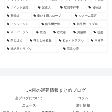
ポイント故障
誤進入
駅員不祥事
貨物線
新幹線
車いす用スロープ
システム障害
インシデント
信号機故障
信号機トラブル
オーバーラン
飲酒
総武線
川越線
窃盗
閉じ込め
落とし物着服
相次ぐトラブル
不祥事
連結器トラブル
異常な音
JR東の遅延情報まとめブログ
当ブログについて
コラム
ニュース
運行情報