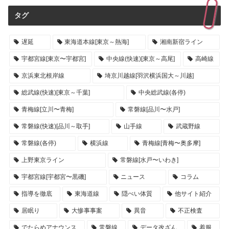
タグ
遅延
東海道本線[東京～熱海]
湘南新宿ライン
宇都宮線[東京〜宇都宮]
中央線(快速)[東京～高尾]
高崎線
京浜東北根岸線
埼京川越線[羽沢横浜国大～川越]
総武線(快速)[東京～千葉]
中央総武線(各停)
青梅線[立川〜青梅]
常磐線[品川〜水戸]
常磐線(快速)[品川～取手]
山手線
武蔵野線
常磐線(各停)
横浜線
青梅線[青梅〜奥多摩]
上野東京ライン
常磐線[水戸〜いわき]
宇都宮線[宇都宮〜黒磯]
ニュース
コラム
指導を徹底
東海道線
隠ぺい体質
他サイト紹介
居眠り
大惨事事案
異音
不正検査
でたらめアナウンス
常磐線
データ改ざん
着服