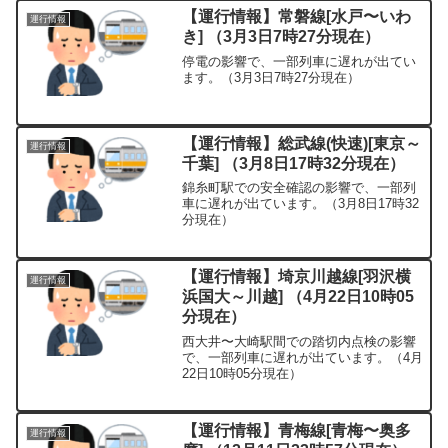
【運行情報】常磐線[水戸〜いわ
運行情報
き] （3月3日7時27分現在）
停電の影響で、一部列車に遅れが出てい
ます。（3月3日7時27分現在）
【運行情報】総武線(快速)[東京～
運行情報
千葉] （3月8日17時32分現在）
錦糸町駅での安全確認の影響で、一部列
車に遅れが出ています。（3月8日17時32
分現在）
【運行情報】埼京川越線[羽沢横
運行情報
浜国大～川越] （4月22日10時05
分現在）
西大井〜大崎駅間での踏切内点検の影響
で、一部列車に遅れが出ています。（4月
22日10時05分現在）
【運行情報】青梅線[青梅〜奥多
運行情報