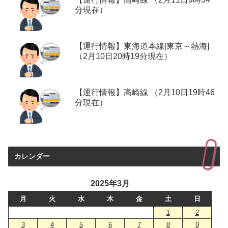
分現在）
【運行情報】東海道本線[東京～熱海]
（2月10日20時19分現在）
【運行情報】高崎線 （2月10日19時46
分現在）
カレンダー
2025年3月
月
火
水
木
金
土
日
1
2
3
4
5
6
7
8
9