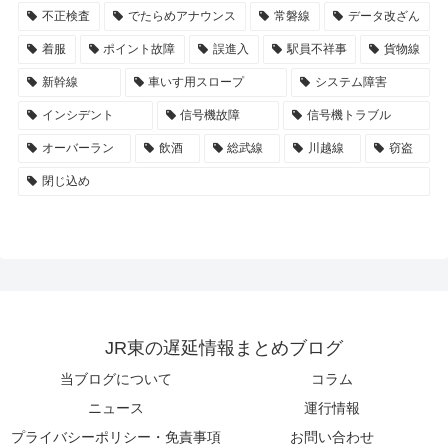
不正検査
でたらめアナウンス
常磐線
データ改ざん
着服
ポイント故障
誤進入
駅員不祥事
貨物線
新幹線
車いす用スロープ
システム障害
インシデント
信号機故障
信号機トラブル
オーバーラン
飲酒
総武線
川越線
窃盗
閉じ込め
JR東の遅延情報まとめブログ
当ブログについて
コラム
ニュース
運行情報
プライバシーポリシー・免責事項
お問い合わせ