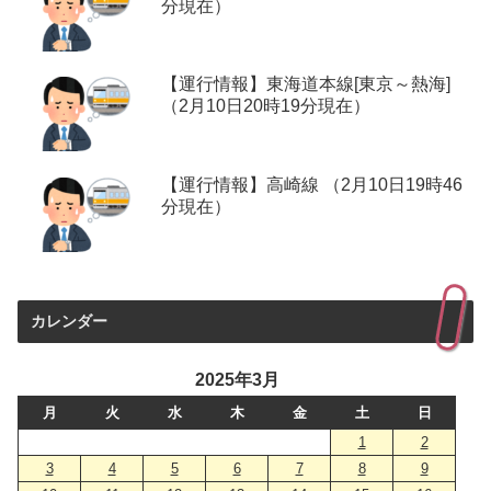
分現在）
【運行情報】東海道本線[東京～熱海]
（2月10日20時19分現在）
【運行情報】高崎線 （2月10日19時46
分現在）
カレンダー
2025年3月
月
火
水
木
金
土
日
1
2
3
4
5
6
7
8
9