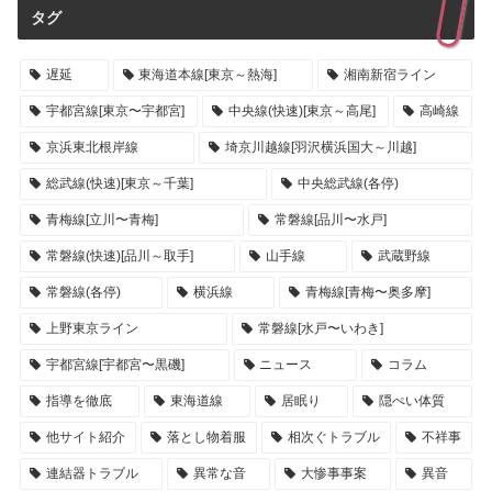
タグ
遅延
東海道本線[東京～熱海]
湘南新宿ライン
宇都宮線[東京〜宇都宮]
中央線(快速)[東京～高尾]
高崎線
京浜東北根岸線
埼京川越線[羽沢横浜国大～川越]
総武線(快速)[東京～千葉]
中央総武線(各停)
青梅線[立川〜青梅]
常磐線[品川〜水戸]
常磐線(快速)[品川～取手]
山手線
武蔵野線
常磐線(各停)
横浜線
青梅線[青梅〜奥多摩]
上野東京ライン
常磐線[水戸〜いわき]
宇都宮線[宇都宮〜黒磯]
ニュース
コラム
指導を徹底
東海道線
居眠り
隠ぺい体質
他サイト紹介
落とし物着服
相次ぐトラブル
不祥事
連結器トラブル
異常な音
大惨事事案
異音