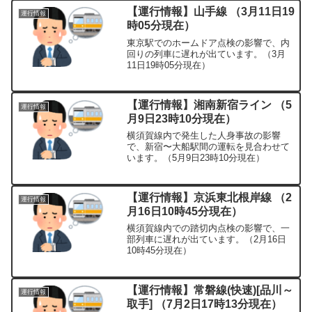
【運行情報】山手線 （3月11日19
運行情報
時05分現在）
東京駅でのホームドア点検の影響で、内
回りの列車に遅れが出ています。（3月
11日19時05分現在）
【運行情報】湘南新宿ライン （5
運行情報
月9日23時10分現在）
横須賀線内で発生した人身事故の影響
で、新宿〜大船駅間の運転を見合わせて
います。（5月9日23時10分現在）
【運行情報】京浜東北根岸線 （2
運行情報
月16日10時45分現在）
横須賀線内での踏切内点検の影響で、一
部列車に遅れが出ています。（2月16日
10時45分現在）
【運行情報】常磐線(快速)[品川～
運行情報
取手] （7月2日17時13分現在）