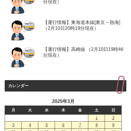
分現在）
【運行情報】東海道本線[東京～熱海]
（2月10日20時19分現在）
【運行情報】高崎線 （2月10日19時46
分現在）
カレンダー
2025年3月
月
火
水
木
金
土
日
1
2
3
4
5
6
7
8
9