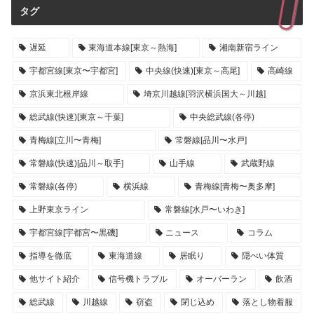
タグ
遅延
東海道本線[東京～熱海]
湘南新宿ライン
宇都宮線[東京〜宇都宮]
中央線(快速)[東京～高尾]
高崎線
京浜東北根岸線
埼京川越線[羽沢横浜国大～川越]
総武線(快速)[東京～千葉]
中央総武線(各停)
青梅線[立川〜青梅]
常磐線[品川〜水戸]
常磐線(快速)[品川～取手]
山手線
武蔵野線
常磐線(各停)
横浜線
青梅線[青梅〜奥多摩]
上野東京ライン
常磐線[水戸〜いわき]
宇都宮線[宇都宮〜黒磯]
ニュース
コラム
指導を徹底
東海道線
居眠り
隠ぺい体質
他サイト紹介
信号機トラブル
オーバーラン
飲酒
総武線
川越線
窃盗
閉じ込め
落とし物着服