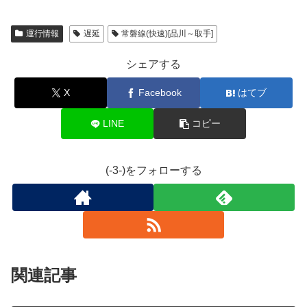
運行情報
遅延
常磐線(快速)[品川～取手]
シェアする
X
Facebook
はてブ
LINE
コピー
(-3-)をフォローする
関連記事