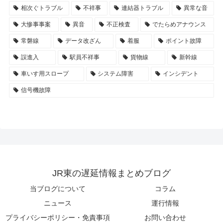
相次ぐトラブル
不祥事
連結器トラブル
異常な音
大惨事事案
異音
不正検査
でたらめアナウンス
常磐線
データ改ざん
着服
ポイント故障
誤進入
駅員不祥事
貨物線
新幹線
車いす用スロープ
システム障害
インシデント
信号機故障
JR東の遅延情報まとめブログ
当ブログについて
コラム
ニュース
運行情報
プライバシーポリシー・免責事項
お問い合わせ