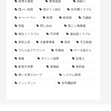
指導を徹底
東海道線
居眠り
隠ぺい体質
他サイト紹介
信号機トラブル
オーバーラン
飲酒
総武線
川越線
窃盗
閉じ込め
落とし物着服
相次ぐトラブル
不祥事
連結器トラブル
異常な音
大惨事事案
異音
不正検査
でたらめアナウンス
常磐線
データ改ざん
着服
ポイント故障
誤進入
駅員不祥事
貨物線
新幹線
車いす用スロープ
システム障害
インシデント
信号機故障