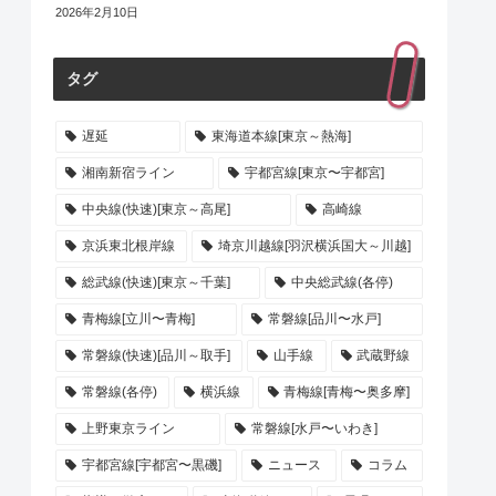
2026年2月10日
タグ
遅延
東海道本線[東京～熱海]
湘南新宿ライン
宇都宮線[東京〜宇都宮]
中央線(快速)[東京～高尾]
高崎線
京浜東北根岸線
埼京川越線[羽沢横浜国大～川越]
総武線(快速)[東京～千葉]
中央総武線(各停)
青梅線[立川〜青梅]
常磐線[品川〜水戸]
常磐線(快速)[品川～取手]
山手線
武蔵野線
常磐線(各停)
横浜線
青梅線[青梅〜奥多摩]
上野東京ライン
常磐線[水戸〜いわき]
宇都宮線[宇都宮〜黒磯]
ニュース
コラム