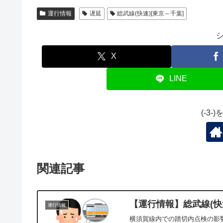
運行情報
遅延
総武線(快速)[東京～千葉]
X
LINE
(-3
関連記事
【運行情報】総武線(快速
運行情報
横須賀線内での踏切内点検の影響