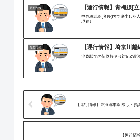
【運行情報】青梅線[立川
運行情報
中央総武線(各停)内で発生した
現在）
【運行情報】埼京川越線
運行情報
池袋駅での荷物挟まり対応の影響
【運行情報】東海道本線[東京～熱海]
【運行情報