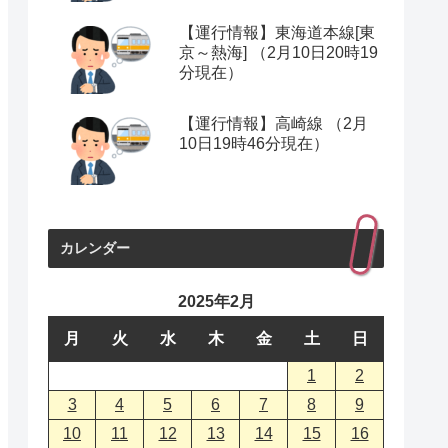
【運行情報】東海道本線[東
京～熱海] （2月10日20時19
分現在）
【運行情報】高崎線 （2月
10日19時46分現在）
カレンダー
2025年2月
月
火
水
木
金
土
日
1
2
3
4
5
6
7
8
9
10
11
12
13
14
15
16