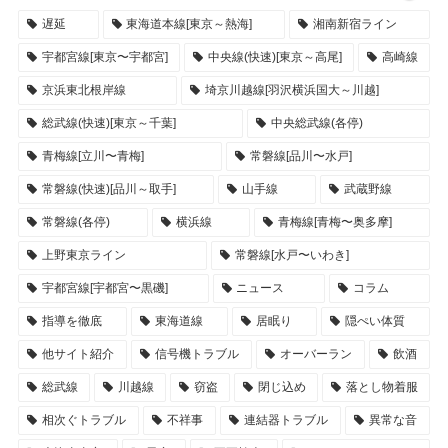
遅延
東海道本線[東京～熱海]
湘南新宿ライン
宇都宮線[東京〜宇都宮]
中央線(快速)[東京～高尾]
高崎線
京浜東北根岸線
埼京川越線[羽沢横浜国大～川越]
総武線(快速)[東京～千葉]
中央総武線(各停)
青梅線[立川〜青梅]
常磐線[品川〜水戸]
常磐線(快速)[品川～取手]
山手線
武蔵野線
常磐線(各停)
横浜線
青梅線[青梅〜奥多摩]
上野東京ライン
常磐線[水戸〜いわき]
宇都宮線[宇都宮〜黒磯]
ニュース
コラム
指導を徹底
東海道線
居眠り
隠ぺい体質
他サイト紹介
信号機トラブル
オーバーラン
飲酒
総武線
川越線
窃盗
閉じ込め
落とし物着服
相次ぐトラブル
不祥事
連結器トラブル
異常な音