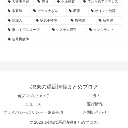
大惨事事案
異音
不正検査
でたらめアナウンス
常磐線
データ改ざん
着服
ポイント故障
誤進入
駅員不祥事
貨物線
新幹線
車いす用スロープ
システム障害
インシデント
信号機故障
JR東の遅延情報まとめブログ
当ブログについて
コラム
ニュース
運行情報
プライバシーポリシー・免責事項
お問い合わせ
© 2023 JR東の遅延情報まとめブログ.