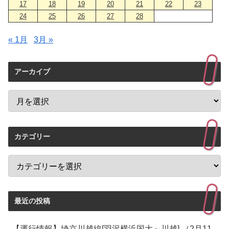
17
18
19
20
21
22
23
24
25
26
27
28
« 1月
3月 »
アーカイブ
カテゴリー
最近の投稿
【運行情報】埼京川越線[羽沢横浜国大～川越] （2月11