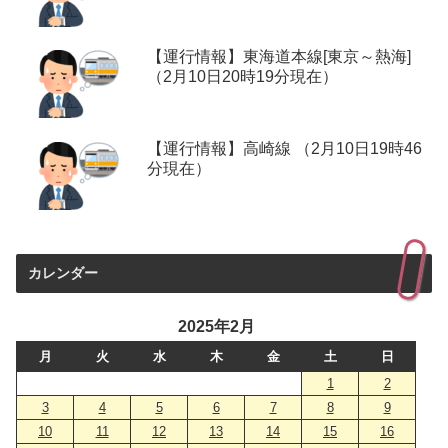
【運行情報】東海道本線[東京～熱海]
（2月10日20時19分現在）
【運行情報】高崎線 （2月10日19時46
分現在）
カレンダー
2025年2月
月
火
水
木
金
土
日
1
2
3
4
5
6
7
8
9
10
11
12
13
14
15
16