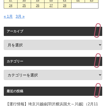
24
25
26
27
28
« 1月
3月 »
アーカイブ
カテゴリー
最近の投稿
【運行情報】埼京川越線[羽沢横浜国大～川越] （2月11