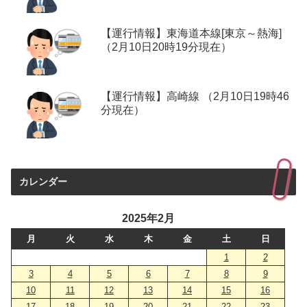
【運行情報】東海道本線[東京～熱海]
（2月10日20時19分現在）
【運行情報】高崎線 （2月10日19時46
分現在）
カレンダー
2025年2月
月
火
水
木
金
土
日
1
2
3
4
5
6
7
8
9
10
11
12
13
14
15
16
17
18
19
20
21
22
23