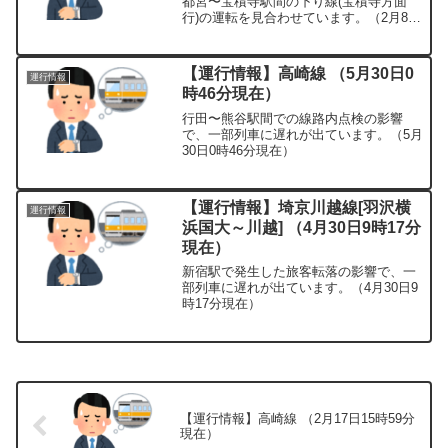
都宮〜宝積寺駅間の下り線(宝積寺方面
行)の運転を見合わせています。（2月8日
5時38分現在）
【運行情報】高崎線 （5月30日0
運行情報
時46分現在）
行田〜熊谷駅間での線路内点検の影響
で、一部列車に遅れが出ています。（5月
30日0時46分現在）
【運行情報】埼京川越線[羽沢横
運行情報
浜国大～川越] （4月30日9時17分
現在）
新宿駅で発生した旅客転落の影響で、一
部列車に遅れが出ています。（4月30日9
時17分現在）
【運行情報】高崎線 （2月17日15時59分
現在）