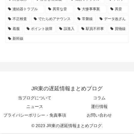
連結器トラブル
異常な音
大惨事事案
異音
不正検査
でたらめアナウンス
常磐線
データ改ざん
着服
ポイント故障
誤進入
駅員不祥事
貨物線
新幹線
JR東の遅延情報まとめブログ
当ブログについて
コラム
ニュース
運行情報
プライバシーポリシー・免責事項
お問い合わせ
© 2023 JR東の遅延情報まとめブログ.