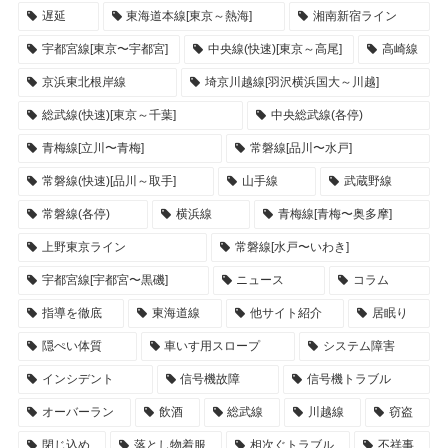
遅延
東海道本線[東京～熱海]
湘南新宿ライン
宇都宮線[東京〜宇都宮]
中央線(快速)[東京～高尾]
高崎線
京浜東北根岸線
埼京川越線[羽沢横浜国大～川越]
総武線(快速)[東京～千葉]
中央総武線(各停)
青梅線[立川〜青梅]
常磐線[品川〜水戸]
常磐線(快速)[品川～取手]
山手線
武蔵野線
常磐線(各停)
横浜線
青梅線[青梅〜奥多摩]
上野東京ライン
常磐線[水戸〜いわき]
宇都宮線[宇都宮〜黒磯]
ニュース
コラム
指導を徹底
東海道線
他サイト紹介
居眠り
隠ぺい体質
車いす用スロープ
システム障害
インシデント
信号機故障
信号機トラブル
オーバーラン
飲酒
総武線
川越線
窃盗
閉じ込め
落とし物着服
相次ぐトラブル
不祥事