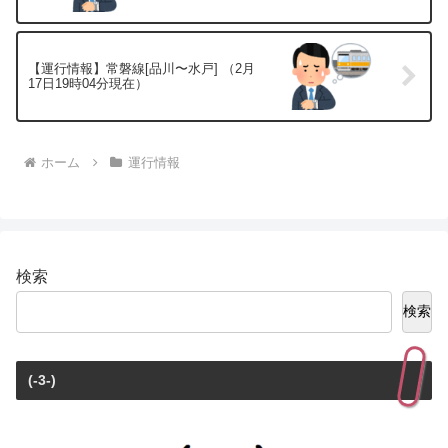
【運行情報】常磐線[品川〜水戸] （2月
17日19時04分現在）
ホーム
運行情報
検索
検索
(-3-)