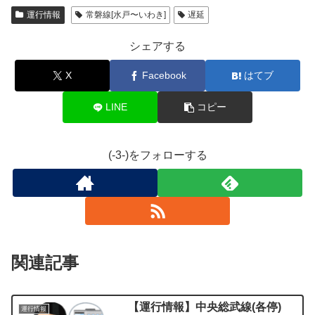
運行情報
常磐線[水戸〜いわき]
遅延
シェアする
X
Facebook
はてブ
LINE
コピー
(-3-)をフォローする
関連記事
【運行情報】中央総武線(各停)
運行情報