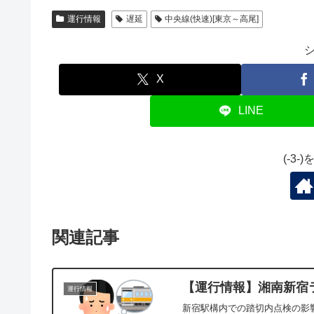
運行情報
遅延
中央線(快速)[東京～高尾]
X
LINE
(-3
関連記事
【運行情報】湘南新宿ラ
運行情報
新宿駅構内での踏切内点検の影響