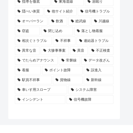
指導を徹底
東海道線
居眠り
隠ぺい体質
他サイト紹介
信号機トラブル
オーバーラン
飲酒
総武線
川越線
窃盗
閉じ込め
落とし物着服
相次ぐトラブル
不祥事
連結器トラブル
異常な音
大惨事事案
異音
不正検査
でたらめアナウンス
常磐線
データ改ざん
着服
ポイント故障
誤進入
駅員不祥事
貨物線
新幹線
車いす用スロープ
システム障害
インシデント
信号機故障