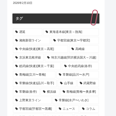
2026年2月10日
タグ
遅延
東海道本線[東京～熱海]
湘南新宿ライン
宇都宮線[東京〜宇都宮]
中央線(快速)[東京～高尾]
高崎線
京浜東北根岸線
埼京川越線[羽沢横浜国大～川越]
総武線(快速)[東京～千葉]
中央総武線(各停)
青梅線[立川〜青梅]
常磐線[品川〜水戸]
常磐線(快速)[品川～取手]
山手線
武蔵野線
常磐線(各停)
横浜線
青梅線[青梅〜奥多摩]
上野東京ライン
常磐線[水戸〜いわき]
宇都宮線[宇都宮〜黒磯]
ニュース
コラム