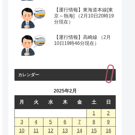
【運行情報】東海道本線[東
京～熱海] （2月10日20時19
分現在）
【運行情報】高崎線 （2月
10日19時46分現在）
カレンダー
2025年2月
月
火
水
木
金
土
日
1
2
3
4
5
6
7
8
9
10
11
12
13
14
15
16