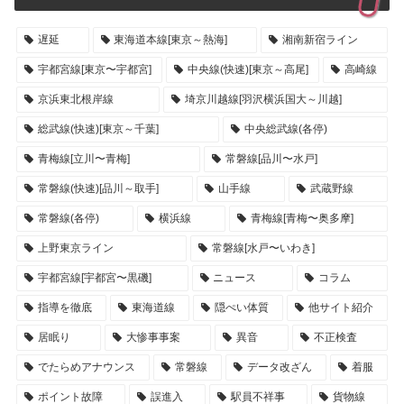
遅延
東海道本線[東京～熱海]
湘南新宿ライン
宇都宮線[東京〜宇都宮]
中央線(快速)[東京～高尾]
高崎線
京浜東北根岸線
埼京川越線[羽沢横浜国大～川越]
総武線(快速)[東京～千葉]
中央総武線(各停)
青梅線[立川〜青梅]
常磐線[品川〜水戸]
常磐線(快速)[品川～取手]
山手線
武蔵野線
常磐線(各停)
横浜線
青梅線[青梅〜奥多摩]
上野東京ライン
常磐線[水戸〜いわき]
宇都宮線[宇都宮〜黒磯]
ニュース
コラム
指導を徹底
東海道線
隠ぺい体質
他サイト紹介
居眠り
大惨事事案
異音
不正検査
でたらめアナウンス
常磐線
データ改ざん
着服
ポイント故障
誤進入
駅員不祥事
貨物線