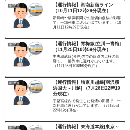
【運行情報】湘南新宿ライン
運行情報
（10月11日12時29分現在）
新川崎〜横浜駅間での踏切内点検の影響
で、一部列車に遅れが出ています。（10
月11日12時29分現在）
【運行情報】青梅線[立川〜青梅]
運行情報
（11月25日10時59分現在）
中央総武線(各停)内での線路内点検の影
響で、一部列車に遅れが出ています。
（11月25日10時59分現在）
【運行情報】埼京川越線[羽沢横
運行情報
浜国大～川越] （7月26日22時19
分現在）
宇都宮線内で発生した発煙の影響で、一
部列車に遅れが出ています。（7月26日
22時19分現在）
【運行情報】東海道本線[東京～
運行情報