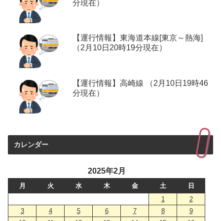
分現在）
【運行情報】東海道本線[東京～熱海]
（2月10日20時19分現在）
【運行情報】高崎線 （2月10日19時46
分現在）
カレンダー
2025年2月
月
火
水
木
金
土
日
1
2
3
4
5
6
7
8
9