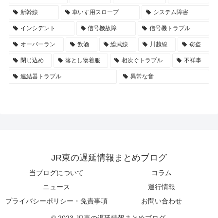
新幹線
車いす用スロープ
システム障害
インシデント
信号機故障
信号機トラブル
オーバーラン
飲酒
総武線
川越線
窃盗
閉じ込め
落とし物着服
相次ぐトラブル
不祥事
連結器トラブル
異常な音
JR東の遅延情報まとめブログ
当ブログについて
コラム
ニュース
運行情報
プライバシーポリシー・免責事項
お問い合わせ
© 2023 JR東の遅延情報まとめブログ.