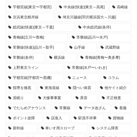
宇都宮線[東京〜宇都宮]
中央線(快速)[東京～高尾]
高崎線
京浜東北根岸線
埼京川越線[羽沢横浜国大～川越]
総武線(快速)[東京～千葉]
中央総武線(各停)
青梅線[立川〜青梅]
常磐線[品川〜水戸]
常磐線(快速)[品川～取手]
山手線
武蔵野線
常磐線(各停)
横浜線
青梅線[青梅〜奥多摩]
上野東京ライン
常磐線[水戸〜いわき]
宇都宮線[宇都宮〜黒磯]
ニュース
コラム
指導を徹底
東海道線
隠ぺい体質
他サイト紹介
居眠り
大惨事事案
異音
不正検査
でたらめアナウンス
常磐線
データ改ざん
着服
ポイント故障
誤進入
駅員不祥事
貨物線
新幹線
車いす用スロープ
システム障害