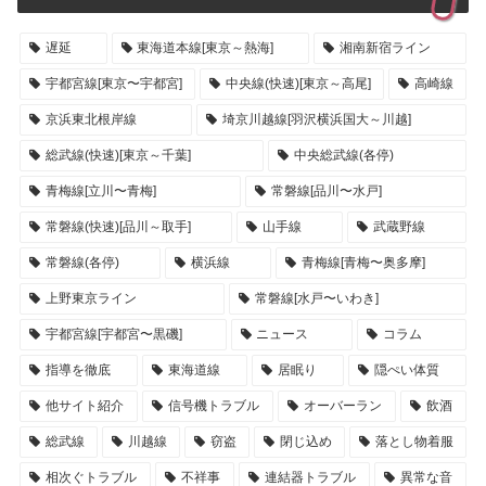
遅延
東海道本線[東京～熱海]
湘南新宿ライン
宇都宮線[東京〜宇都宮]
中央線(快速)[東京～高尾]
高崎線
京浜東北根岸線
埼京川越線[羽沢横浜国大～川越]
総武線(快速)[東京～千葉]
中央総武線(各停)
青梅線[立川〜青梅]
常磐線[品川〜水戸]
常磐線(快速)[品川～取手]
山手線
武蔵野線
常磐線(各停)
横浜線
青梅線[青梅〜奥多摩]
上野東京ライン
常磐線[水戸〜いわき]
宇都宮線[宇都宮〜黒磯]
ニュース
コラム
指導を徹底
東海道線
居眠り
隠ぺい体質
他サイト紹介
信号機トラブル
オーバーラン
飲酒
総武線
川越線
窃盗
閉じ込め
落とし物着服
相次ぐトラブル
不祥事
連結器トラブル
異常な音