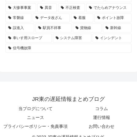
大惨事事案
異音
不正検査
でたらめアナウンス
常磐線
データ改ざん
着服
ポイント故障
誤進入
駅員不祥事
貨物線
新幹線
車いす用スロープ
システム障害
インシデント
信号機故障
JR東の遅延情報まとめブログ
当ブログについて
コラム
ニュース
運行情報
プライバシーポリシー・免責事項
お問い合わせ
© 2023 JR東の遅延情報まとめブログ.