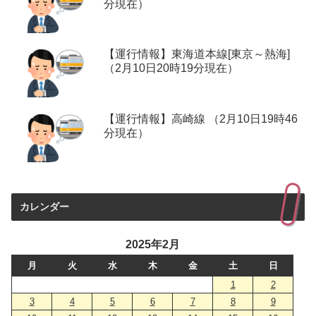
分現在）
【運行情報】東海道本線[東京～熱海]
（2月10日20時19分現在）
【運行情報】高崎線 （2月10日19時46
分現在）
カレンダー
2025年2月
月
火
水
木
金
土
日
1
2
3
4
5
6
7
8
9