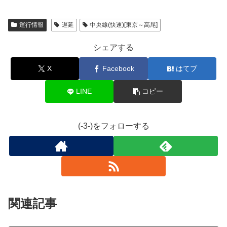
運行情報
遅延
中央線(快速)[東京～高尾]
シェアする
X
Facebook
はてブ
LINE
コピー
(-3-)をフォローする
関連記事