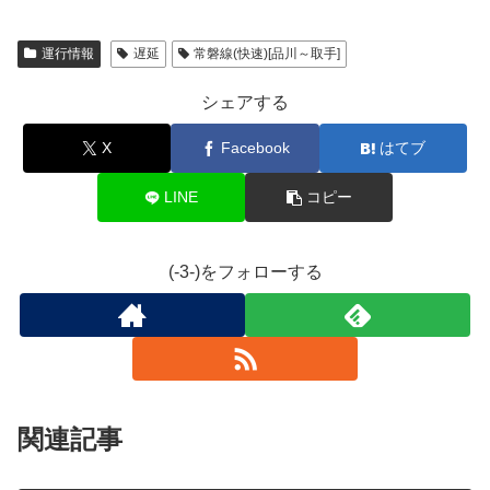
運行情報
遅延
常磐線(快速)[品川～取手]
シェアする
X
Facebook
はてブ
LINE
コピー
(-3-)をフォローする
関連記事