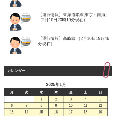
【運行情報】東海道本線[東京～熱海]
（2月10日20時19分現在）
【運行情報】高崎線 （2月10日19時46
分現在）
カレンダー
2025年1月
月
火
水
木
金
土
日
1
2
3
4
5
6
7
8
9
10
11
12
13
14
15
16
17
18
19