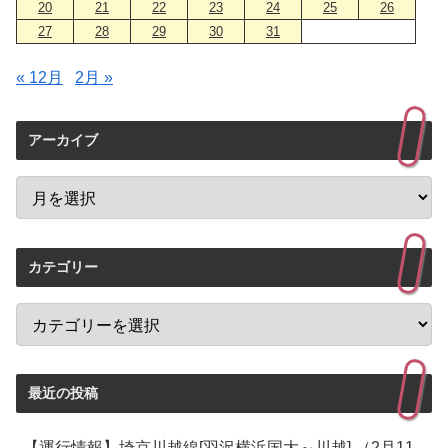
20
21
22
23
24
25
26
27
28
29
30
31
« 12月
2月 »
アーカイブ
カテゴリー
最近の投稿
【運行情報】埼京川越線[羽沢横浜国大～川越] （2月11