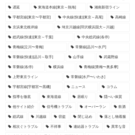
遅延
東海道本線[東京～熱海]
湘南新宿ライン
宇都宮線[東京〜宇都宮]
中央線(快速)[東京～高尾]
高崎線
京浜東北根岸線
埼京川越線[羽沢横浜国大～川越]
総武線(快速)[東京～千葉]
中央総武線(各停)
青梅線[立川〜青梅]
常磐線[品川〜水戸]
常磐線(快速)[品川～取手]
山手線
武蔵野線
常磐線(各停)
横浜線
青梅線[青梅〜奥多摩]
上野東京ライン
常磐線[水戸〜いわき]
宇都宮線[宇都宮〜黒磯]
ニュース
コラム
指導を徹底
東海道線
居眠り
隠ぺい体質
他サイト紹介
信号機トラブル
オーバーラン
飲酒
総武線
川越線
窃盗
閉じ込め
落とし物着服
相次ぐトラブル
不祥事
連結器トラブル
異常な音