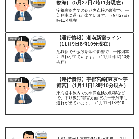
熱海] （5月27日7時11分現在）
宇都宮線内での線路内点検の影響で、一
部列車に遅れが出ています。（5月27日7
時11分現在）
【運行情報】湘南新宿ライン
運行情報
（11月9日8時10分現在）
池袋駅での救護活動の影響で、一部列車
に遅れが出ています。（11月9日8時10分
現在）
【運行情報】宇都宮線[東京〜宇
運行情報
都宮] （1月11日13時10分現在）
東海道本線内での車両点検の影響など
で、下り線(宇都宮方面行)の一部列車に
遅れが出ています。（1月11日13時10分
現在）
【運行情報】常磐線[品川〜水戸] （1月