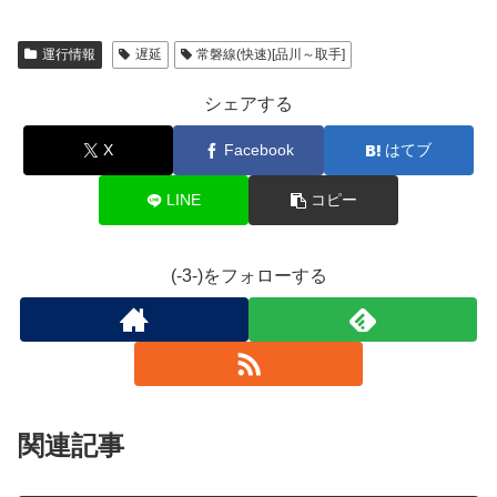
運行情報
遅延
常磐線(快速)[品川～取手]
シェアする
X
Facebook
はてブ
LINE
コピー
(-3-)をフォローする
関連記事