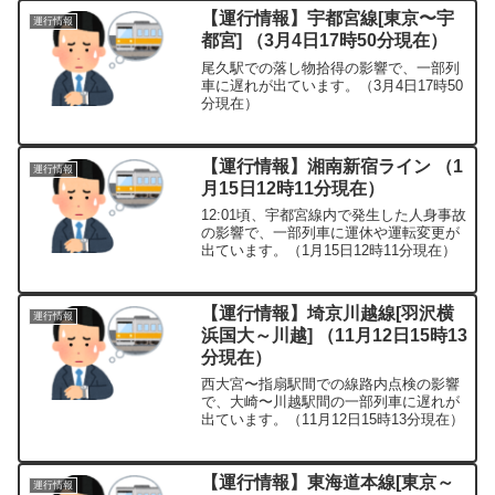
【運行情報】宇都宮線[東京〜宇
運行情報
都宮] （3月4日17時50分現在）
尾久駅での落し物拾得の影響で、一部列
車に遅れが出ています。（3月4日17時50
分現在）
【運行情報】湘南新宿ライン （1
運行情報
月15日12時11分現在）
12:01頃、宇都宮線内で発生した人身事故
の影響で、一部列車に運休や運転変更が
出ています。（1月15日12時11分現在）
【運行情報】埼京川越線[羽沢横
運行情報
浜国大～川越] （11月12日15時13
分現在）
西大宮〜指扇駅間での線路内点検の影響
で、大崎〜川越駅間の一部列車に遅れが
出ています。（11月12日15時13分現在）
【運行情報】東海道本線[東京～
運行情報