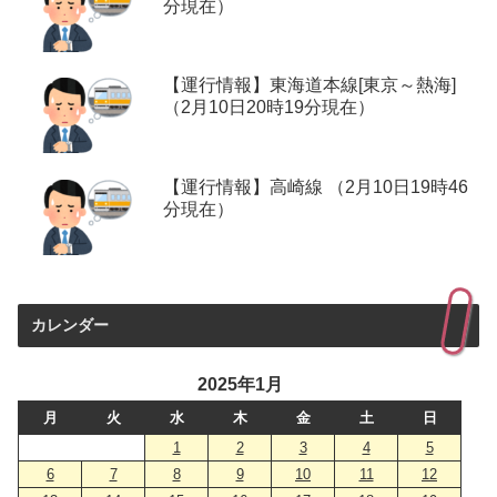
分現在）
【運行情報】東海道本線[東京～熱海]
（2月10日20時19分現在）
【運行情報】高崎線 （2月10日19時46
分現在）
カレンダー
2025年1月
月
火
水
木
金
土
日
1
2
3
4
5
6
7
8
9
10
11
12