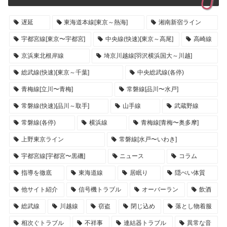
遅延
東海道本線[東京～熱海]
湘南新宿ライン
宇都宮線[東京〜宇都宮]
中央線(快速)[東京～高尾]
高崎線
京浜東北根岸線
埼京川越線[羽沢横浜国大～川越]
総武線(快速)[東京～千葉]
中央総武線(各停)
青梅線[立川〜青梅]
常磐線[品川〜水戸]
常磐線(快速)[品川～取手]
山手線
武蔵野線
常磐線(各停)
横浜線
青梅線[青梅〜奥多摩]
上野東京ライン
常磐線[水戸〜いわき]
宇都宮線[宇都宮〜黒磯]
ニュース
コラム
指導を徹底
東海道線
居眠り
隠ぺい体質
他サイト紹介
信号機トラブル
オーバーラン
飲酒
総武線
川越線
窃盗
閉じ込め
落とし物着服
相次ぐトラブル
不祥事
連結器トラブル
異常な音