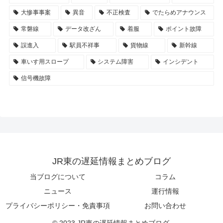
大惨事事案
異音
不正検査
でたらめアナウンス
常磐線
データ改ざん
着服
ポイント故障
誤進入
駅員不祥事
貨物線
新幹線
車いす用スロープ
システム障害
インシデント
信号機故障
JR東の遅延情報まとめブログ
当ブログについて
コラム
ニュース
運行情報
プライバシーポリシー・免責事項
お問い合わせ
© 2023 JR東の遅延情報まとめブログ.