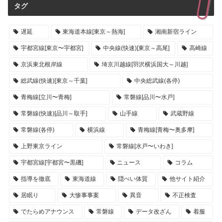
タグ
遅延
東海道本線[東京～熱海]
湘南新宿ライン
宇都宮線[東京〜宇都宮]
中央線(快速)[東京～高尾]
高崎線
京浜東北根岸線
埼京川越線[羽沢横浜国大～川越]
総武線(快速)[東京～千葉]
中央総武線(各停)
青梅線[立川〜青梅]
常磐線[品川〜水戸]
常磐線(快速)[品川～取手]
山手線
武蔵野線
常磐線(各停)
横浜線
青梅線[青梅〜奥多摩]
上野東京ライン
常磐線[水戸〜いわき]
宇都宮線[宇都宮〜黒磯]
ニュース
コラム
指導を徹底
東海道線
隠ぺい体質
他サイト紹介
居眠り
大惨事事案
異音
不正検査
でたらめアナウンス
常磐線
データ改ざん
着服