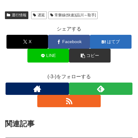
運行情報
遅延
常磐線(快速)[品川～取手]
シェアする
X
Facebook
はてブ
LINE
コピー
(-3-)をフォローする
関連記事