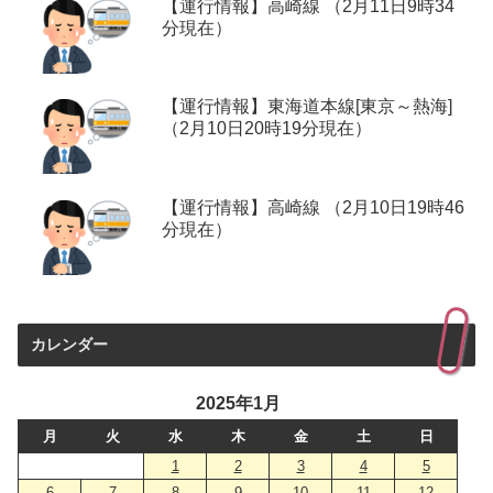
【運行情報】高崎線 （2月11日9時34
分現在）
【運行情報】東海道本線[東京～熱海]
（2月10日20時19分現在）
【運行情報】高崎線 （2月10日19時46
分現在）
カレンダー
2025年1月
月
火
水
木
金
土
日
1
2
3
4
5
6
7
8
9
10
11
12