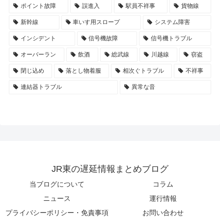
ポイント故障
誤進入
駅員不祥事
貨物線
新幹線
車いす用スロープ
システム障害
インシデント
信号機故障
信号機トラブル
オーバーラン
飲酒
総武線
川越線
窃盗
閉じ込め
落とし物着服
相次ぐトラブル
不祥事
連結器トラブル
異常な音
JR東の遅延情報まとめブログ
当ブログについて
コラム
ニュース
運行情報
プライバシーポリシー・免責事項
お問い合わせ