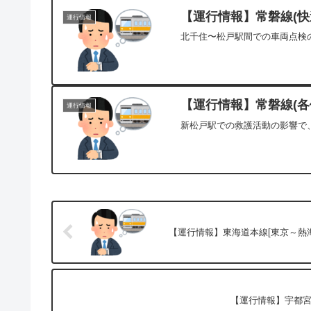
【運行情報】常磐線(快速
運行情報
北千住〜松戸駅間での車両点検の
【運行情報】常磐線(各停
運行情報
新松戸駅での救護活動の影響で、
【運行情報】東海道本線[東京～熱海]
【運行情報】宇都宮線