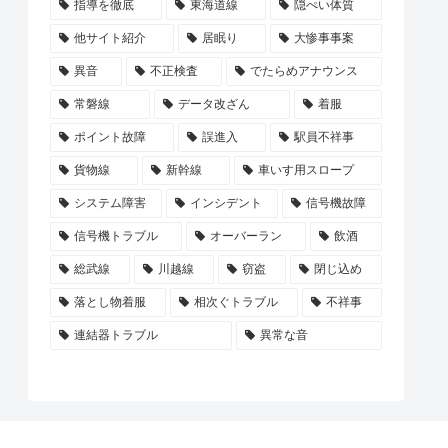
指導を徹底
東海道線
隠ぺい体質
他サイト紹介
居眠り
大惨事事案
異音
不正検査
でたらめアナウンス
常磐線
データ改ざん
着服
ポイント故障
誤進入
駅員不祥事
貨物線
新幹線
車いす用スロープ
システム障害
インシデント
信号機故障
信号機トラブル
オーバーラン
飲酒
総武線
川越線
窃盗
閉じ込め
落とし物着服
相次ぐトラブル
不祥事
連結器トラブル
異常な音