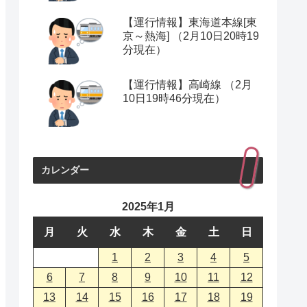
【運行情報】東海道本線[東
京～熱海] （2月10日20時19
分現在）
【運行情報】高崎線 （2月
10日19時46分現在）
カレンダー
2025年1月
月
火
水
木
金
土
日
1
2
3
4
5
6
7
8
9
10
11
12
13
14
15
16
17
18
19