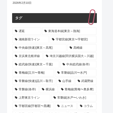
2026年2月10日
タグ
遅延
東海道本線[東京～熱海]
湘南新宿ライン
宇都宮線[東京〜宇都宮]
中央線(快速)[東京～高尾]
高崎線
京浜東北根岸線
埼京川越線[羽沢横浜国大～川越]
総武線(快速)[東京～千葉]
中央総武線(各停)
青梅線[立川〜青梅]
常磐線[品川〜水戸]
常磐線(快速)[品川～取手]
山手線
武蔵野線
常磐線(各停)
横浜線
青梅線[青梅〜奥多摩]
上野東京ライン
常磐線[水戸〜いわき]
宇都宮線[宇都宮〜黒磯]
ニュース
コラム