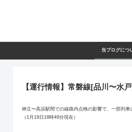
当ブログにつ
【運行情報】常磐線[品川〜水戸] 
神立〜高浜駅間での線路内点検の影響で、一部列車
（1月19日18時49分現在）