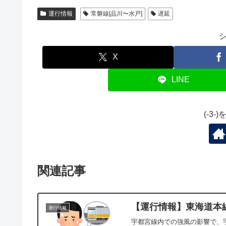
運行情報
常磐線[品川〜水戸]
遅延
X
LINE
(-3
関連記事
【運行情報】東海道本線[
運行情報
宇都宮線内での強風の影響で、宇