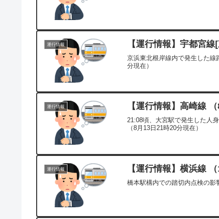
【運行情報】宇都宮線[東
運行情報
京浜東北根岸線内で発生した線路
分現在）
【運行情報】高崎線 （8
運行情報
21:08頃、大宮駅で発生した
（8月13日21時20分現在）
【運行情報】横浜線 （1
運行情報
橋本駅構内での踏切内点検の影響