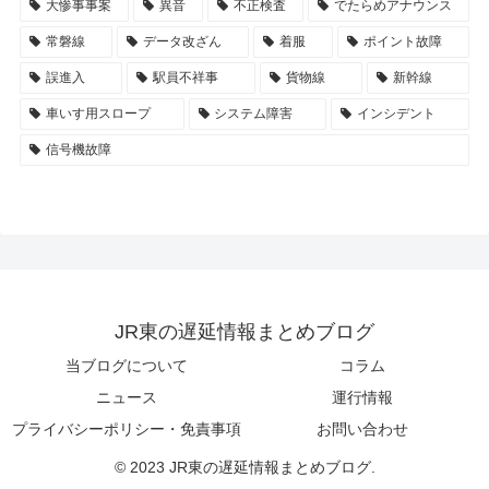
大惨事事案
異音
不正検査
でたらめアナウンス
常磐線
データ改ざん
着服
ポイント故障
誤進入
駅員不祥事
貨物線
新幹線
車いす用スロープ
システム障害
インシデント
信号機故障
JR東の遅延情報まとめブログ
当ブログについて
コラム
ニュース
運行情報
プライバシーポリシー・免責事項
お問い合わせ
© 2023 JR東の遅延情報まとめブログ.