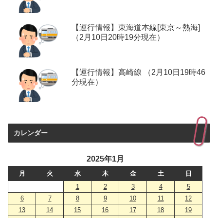
【運行情報】東海道本線[東京～熱海]
（2月10日20時19分現在）
【運行情報】高崎線 （2月10日19時46
分現在）
カレンダー
2025年1月
月
火
水
木
金
土
日
1
2
3
4
5
6
7
8
9
10
11
12
13
14
15
16
17
18
19