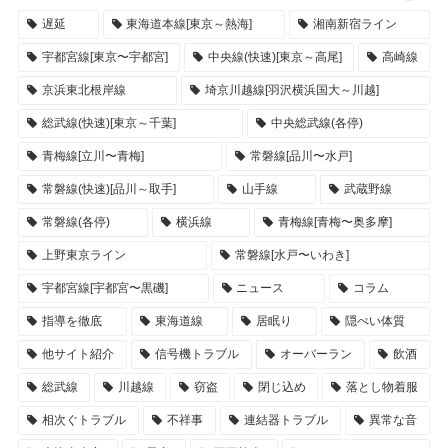
遅延
東海道本線[東京～熱海]
湘南新宿ライン
宇都宮線[東京〜宇都宮]
中央線(快速)[東京～高尾]
高崎線
京浜東北根岸線
埼京川越線[羽沢横浜国大～川越]
総武線(快速)[東京～千葉]
中央総武線(各停)
青梅線[立川〜青梅]
常磐線[品川〜水戸]
常磐線(快速)[品川～取手]
山手線
武蔵野線
常磐線(各停)
横浜線
青梅線[青梅〜奥多摩]
上野東京ライン
常磐線[水戸〜いわき]
宇都宮線[宇都宮〜黒磯]
ニュース
コラム
指導を徹底
東海道線
居眠り
隠ぺい体質
他サイト紹介
信号機トラブル
オーバーラン
飲酒
総武線
川越線
窃盗
閉じ込め
落とし物着服
相次ぐトラブル
不祥事
連結器トラブル
異常な音