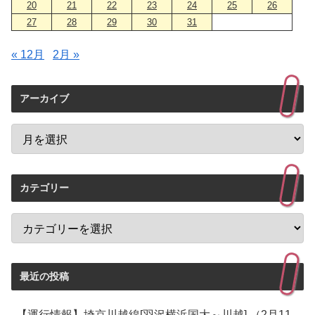
20
21
22
23
24
25
26
27
28
29
30
31
« 12月
2月 »
アーカイブ
カテゴリー
最近の投稿
【運行情報】埼京川越線[羽沢横浜国大～川越] （2月11