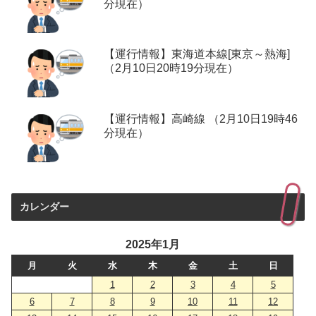
分現在）
【運行情報】東海道本線[東京～熱海]
（2月10日20時19分現在）
【運行情報】高崎線 （2月10日19時46
分現在）
カレンダー
2025年1月
月
火
水
木
金
土
日
1
2
3
4
5
6
7
8
9
10
11
12