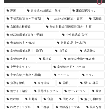
遅延
東海道本線[東京～熱海]
湘南新宿ライン
宇都宮線[東京〜宇都宮]
中央線(快速)[東京～高尾]
高崎線
京浜東北根岸線
埼京川越線[羽沢横浜国大～川越]
総武線(快速)[東京～千葉]
中央総武線(各停)
青梅線[立川〜青梅]
常磐線[品川〜水戸]
常磐線(快速)[品川～取手]
山手線
武蔵野線
常磐線(各停)
横浜線
青梅線[青梅〜奥多摩]
上野東京ライン
常磐線[水戸〜いわき]
宇都宮線[宇都宮〜黒磯]
ニュース
コラム
指導を徹底
東海道線
居眠り
隠ぺい体質
他サイト紹介
信号機トラブル
オーバーラン
飲酒
総武線
川越線
窃盗
閉じ込め
落とし物着服
相次ぐトラブル
不祥事
連結器トラブル
異常な音