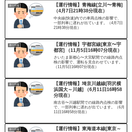
【運行情報】青梅線[立川〜青梅]
運行情報
（4月7日21時38分現在）
中央線(快速)内での車両点検の影響で、
一部列車に遅れが出ています。（4月7日
21時38分現在）
【運行情報】宇都宮線[東京〜宇
運行情報
都宮] （11月5日16時07分現在）
さいたま新都心〜大宮駅間での線路内点
検の影響で、運転を見合わせています。
（11月5日16時07分現在）
【運行情報】埼京川越線[羽沢横
運行情報
浜国大～川越] （6月11日16時58
分現在）
南古谷〜川越駅間での線路内点検の影響
で、一部列車に遅れが出ています。（6月
11日16時58分現在）
【運行情報】東海道本線[東京～
運行情報