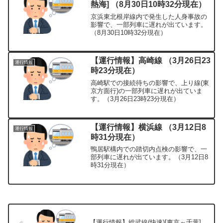
熱海] （8月30日10時32分現在）
京浜東北根岸線内で発生した人身事故の
影響で、一部列車に遅れが出ています。
（8月30日10時32分現在）
【運行情報】高崎線 （3月26日23
運行情報
時23分現在）
高崎駅での接続待ちの影響で、上り線(東
京方面行)の一部列車に遅れが出ていま
す。（3月26日23時23分現在）
【運行情報】横浜線 （3月12日8
運行情報
時31分現在）
鴨居駅構内での踏切内点検の影響で、一
部列車に遅れが出ています。（3月12日8
時31分現在）
【運行情報】総武線(快速)[東京～千葉]