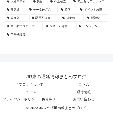
大惨事事案
異音
不正検査
でたらめアナウンス
常磐線
データ改ざん
着服
ポイント故障
誤進入
駅員不祥事
貨物線
新幹線
車いす用スロープ
システム障害
インシデント
信号機故障
JR東の遅延情報まとめブログ
当ブログについて
コラム
ニュース
運行情報
プライバシーポリシー・免責事項
お問い合わせ
© 2023 JR東の遅延情報まとめブログ.