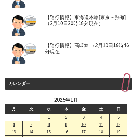
【運行情報】東海道本線[東京～熱海]
（2月10日20時19分現在）
【運行情報】高崎線 （2月10日19時46
分現在）
カレンダー
2025年1月
月
火
水
木
金
土
日
1
2
3
4
5
6
7
8
9
10
11
12
13
14
15
16
17
18
19