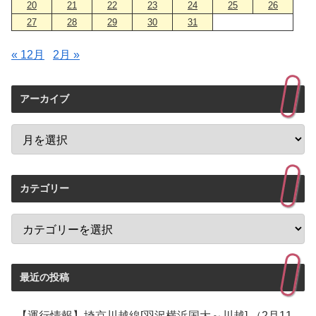
20
21
22
23
24
25
26
27
28
29
30
31
« 12月
2月 »
アーカイブ
カテゴリー
最近の投稿
【運行情報】埼京川越線[羽沢横浜国大～川越] （2月11