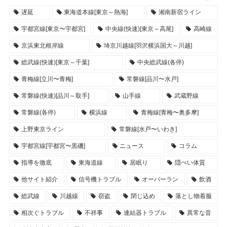
遅延
東海道本線[東京～熱海]
湘南新宿ライン
宇都宮線[東京〜宇都宮]
中央線(快速)[東京～高尾]
高崎線
京浜東北根岸線
埼京川越線[羽沢横浜国大～川越]
総武線(快速)[東京～千葉]
中央総武線(各停)
青梅線[立川〜青梅]
常磐線[品川〜水戸]
常磐線(快速)[品川～取手]
山手線
武蔵野線
常磐線(各停)
横浜線
青梅線[青梅〜奥多摩]
上野東京ライン
常磐線[水戸〜いわき]
宇都宮線[宇都宮〜黒磯]
ニュース
コラム
指導を徹底
東海道線
居眠り
隠ぺい体質
他サイト紹介
信号機トラブル
オーバーラン
飲酒
総武線
川越線
窃盗
閉じ込め
落とし物着服
相次ぐトラブル
不祥事
連結器トラブル
異常な音