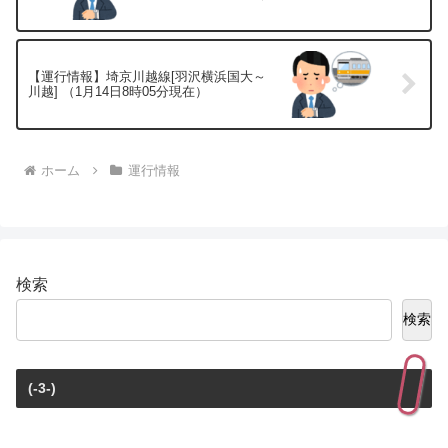
【運行情報】埼京川越線[羽沢横浜国大～
川越] （1月14日8時05分現在）
ホーム
運行情報
検索
検索
(-3-)