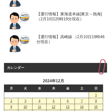
【運行情報】東海道本線[東京～熱海]
（2月10日20時19分現在）
【運行情報】高崎線 （2月10日19時46
分現在）
カレンダー
2024年12月
月
火
水
木
金
土
日
1
2
3
4
5
6
7
8
9
10
11
12
13
14
15