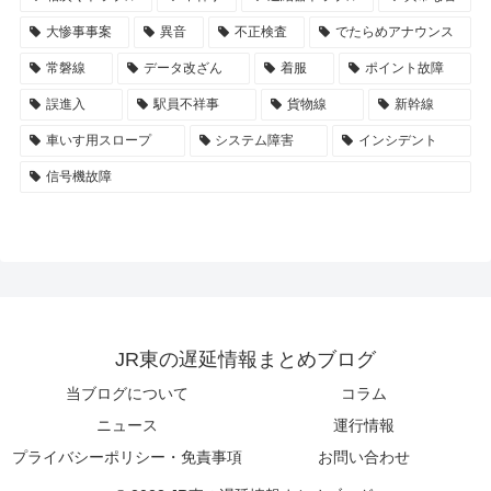
大惨事事案
異音
不正検査
でたらめアナウンス
常磐線
データ改ざん
着服
ポイント故障
誤進入
駅員不祥事
貨物線
新幹線
車いす用スロープ
システム障害
インシデント
信号機故障
JR東の遅延情報まとめブログ
当ブログについて
コラム
ニュース
運行情報
プライバシーポリシー・免責事項
お問い合わせ