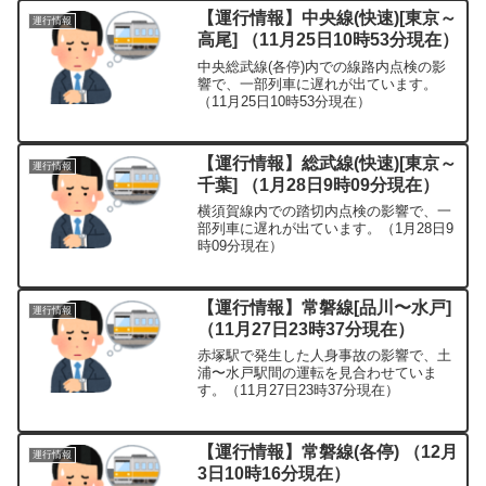
【運行情報】中央線(快速)[東京～
運行情報
高尾] （11月25日10時53分現在）
中央総武線(各停)内での線路内点検の影
響で、一部列車に遅れが出ています。
（11月25日10時53分現在）
【運行情報】総武線(快速)[東京～
運行情報
千葉] （1月28日9時09分現在）
横須賀線内での踏切内点検の影響で、一
部列車に遅れが出ています。（1月28日9
時09分現在）
【運行情報】常磐線[品川〜水戸]
運行情報
（11月27日23時37分現在）
赤塚駅で発生した人身事故の影響で、土
浦〜水戸駅間の運転を見合わせていま
す。（11月27日23時37分現在）
【運行情報】常磐線(各停) （12月
運行情報
3日10時16分現在）