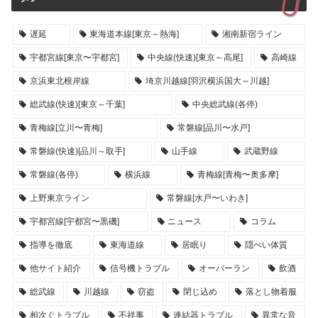
遅延
東海道本線[東京～熱海]
湘南新宿ライン
宇都宮線[東京〜宇都宮]
中央線(快速)[東京～高尾]
高崎線
京浜東北根岸線
埼京川越線[羽沢横浜国大～川越]
総武線(快速)[東京～千葉]
中央総武線(各停)
青梅線[立川〜青梅]
常磐線[品川〜水戸]
常磐線(快速)[品川～取手]
山手線
武蔵野線
常磐線(各停)
横浜線
青梅線[青梅〜奥多摩]
上野東京ライン
常磐線[水戸〜いわき]
宇都宮線[宇都宮〜黒磯]
ニュース
コラム
指導を徹底
東海道線
居眠り
隠ぺい体質
他サイト紹介
信号機トラブル
オーバーラン
飲酒
総武線
川越線
窃盗
閉じ込め
落とし物着服
相次ぐトラブル
不祥事
連結器トラブル
異常な音