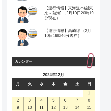
【運行情報】東海道本線[東
京～熱海] （2月10日20時19
分現在）
【運行情報】高崎線 （2月
10日19時46分現在）
カレンダー
2024年12月
月
火
水
木
金
土
日
1
2
3
4
5
6
7
8
9
10
11
12
13
14
15