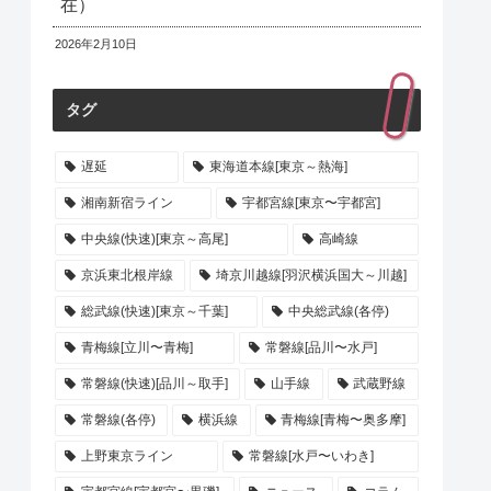
在）
2026年2月10日
タグ
遅延
東海道本線[東京～熱海]
湘南新宿ライン
宇都宮線[東京〜宇都宮]
中央線(快速)[東京～高尾]
高崎線
京浜東北根岸線
埼京川越線[羽沢横浜国大～川越]
総武線(快速)[東京～千葉]
中央総武線(各停)
青梅線[立川〜青梅]
常磐線[品川〜水戸]
常磐線(快速)[品川～取手]
山手線
武蔵野線
常磐線(各停)
横浜線
青梅線[青梅〜奥多摩]
上野東京ライン
常磐線[水戸〜いわき]