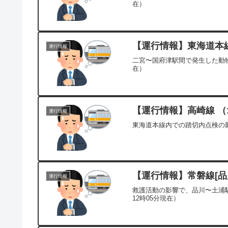
在）
【運行情報】東海道本線[
運行情報
二宮〜国府津駅間で発生した動物
在）
【運行情報】高崎線 （1
運行情報
東海道本線内での踏切内点検の影
【運行情報】常磐線[品川
運行情報
救護活動の影響で、品川〜土浦駅
12時05分現在）