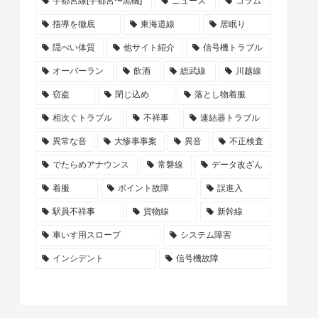
宇都宮線[宇都宮〜黒磯]
ニュース
コラム
指導を徹底
東海道線
居眠り
隠ぺい体質
他サイト紹介
信号機トラブル
オーバーラン
飲酒
総武線
川越線
窃盗
閉じ込め
落とし物着服
相次ぐトラブル
不祥事
連結器トラブル
異常な音
大惨事事案
異音
不正検査
でたらめアナウンス
常磐線
データ改ざん
着服
ポイント故障
誤進入
駅員不祥事
貨物線
新幹線
車いす用スロープ
システム障害
インシデント
信号機故障