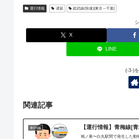
運行情報
遅延
総武線(快速)[東京～千葉]
X
LINE
(-3
関連記事
【運行情報】青梅線[青梅
運行情報
鳩ノ巣〜白丸駅間で発生した動物