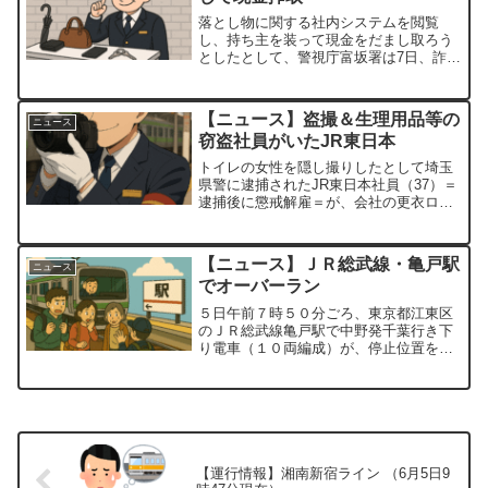
落とし物に関する社内システムを閲覧
し、持ち主を装って現金をだまし取ろう
としたとして、警視庁富坂署は7日、詐欺
未遂容疑で、JR東日本の子会社「JR東日
本ステーションサービス」元社員の福地
健至容疑者（33）＝千葉県松戸市＝を逮
【ニュース】盗撮＆生理用品等の
ニュース
捕した。産経新聞2...
窃盗社員がいたJR東日本
トイレの女性を隠し撮りしたとして埼玉
県警に逮捕されたJR東日本社員（37）＝
逮捕後に懲戒解雇＝が、会社の更衣ロッ
カーなどにごみ置き場から持ち去った生
理用品や女性靴を隠していたことが30
日、捜査関係者への取材で分かった。さ
【ニュース】ＪＲ総武線・亀戸駅
ニュース
らに、勾留中に面会し...
でオーバーラン
５日午前７時５０分ごろ、東京都江東区
のＪＲ総武線亀戸駅で中野発千葉行き下
り電車（１０両編成）が、停止位置を約
３０メートル通り過ぎて止まった。バッ
クして戻し約４分遅れで発車した。ＪＲ
千葉支社によると、４０代の男性運転士
が居眠りしたのが原因。千...
【運行情報】湘南新宿ライン （6月5日9