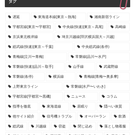
タグ
遅延
東海道本線[東京～熱海]
湘南新宿ライン
宇都宮線[東京〜宇都宮]
中央線(快速)[東京～高尾]
高崎線
京浜東北根岸線
埼京川越線[羽沢横浜国大～川越]
総武線(快速)[東京～千葉]
中央総武線(各停)
青梅線[立川〜青梅]
常磐線[品川〜水戸]
常磐線(快速)[品川～取手]
山手線
武蔵野線
常磐線(各停)
横浜線
青梅線[青梅〜奥多摩]
上野東京ライン
常磐線[水戸〜いわき]
宇都宮線[宇都宮〜黒磯]
ニュース
コラム
指導を徹底
東海道線
居眠り
隠ぺい体質
他サイト紹介
信号機トラブル
オーバーラン
飲酒
総武線
川越線
窃盗
閉じ込め
落とし物着服