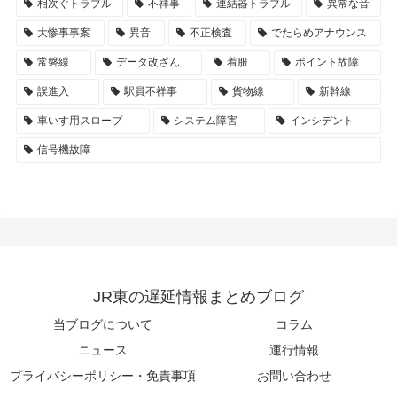
相次ぐトラブル
不祥事
連結器トラブル
異常な音
大惨事事案
異音
不正検査
でたらめアナウンス
常磐線
データ改ざん
着服
ポイント故障
誤進入
駅員不祥事
貨物線
新幹線
車いす用スロープ
システム障害
インシデント
信号機故障
JR東の遅延情報まとめブログ
当ブログについて
コラム
ニュース
運行情報
プライバシーポリシー・免責事項
お問い合わせ