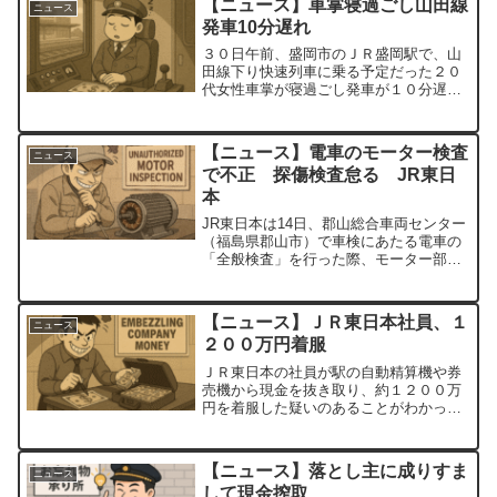
【ニュース】車掌寝過ごし山田線
ニュース
発車10分遅れ
３０日午前、盛岡市のＪＲ盛岡駅で、山
田線下り快速列車に乗る予定だった２０
代女性車掌が寝過ごし発車が１０分遅れ
た。ＪＲ盛岡支社によると、女性車掌は
午前１１時９分同駅発の列車に乗車予定
だったが、休憩室で仮眠していて寝過ご
【ニュース】電車のモーター検査
ニュース
した。岩手日報2023年...
で不正 探傷検査怠る JR東日
本
JR東日本は14日、郡山総合車両センター
（福島県郡山市）で車検にあたる電車の
「全般検査」を行った際、モーター部品
に傷がないかどうかを確認する探傷検査
をやらないまま、検査に合格させていた
と発表した。検査機器が故障したため、
【ニュース】ＪＲ東日本社員、１
ニュース
目視だけで済ませてい...
２００万円着服
ＪＲ東日本の社員が駅の自動精算機や券
売機から現金を抜き取り、約１２００万
円を着服した疑いのあることがわかっ
た。ＪＲ東によると、社員は２０２１年
１０月～２３年１１月、勤務先の田町駅
（東京都港区）などで約５０回にわたっ
【ニュース】落とし主に成りすま
ニュース
て着服を繰り返したという。...
して現金搾取