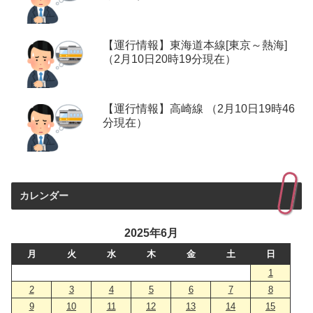
【運行情報】東海道本線[東京～熱海]
（2月10日20時19分現在）
【運行情報】高崎線 （2月10日19時46
分現在）
カレンダー
2025年6月
月
火
水
木
金
土
日
1
2
3
4
5
6
7
8
9
10
11
12
13
14
15