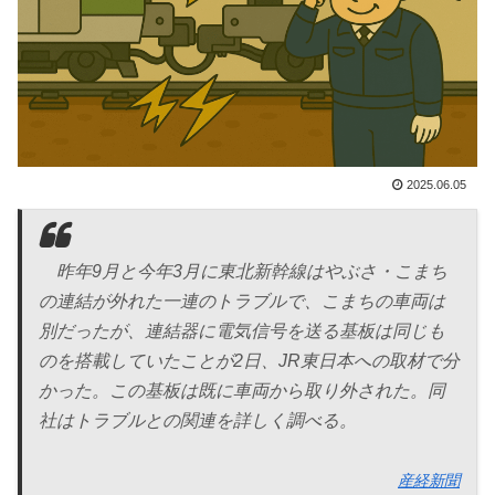
2025.06.05
昨年9月と今年3月に東北新幹線はやぶさ・こまち
の連結が外れた一連のトラブルで、こまちの車両は
別だったが、連結器に電気信号を送る基板は同じも
のを搭載していたことが2日、JR東日本への取材で分
かった。この基板は既に車両から取り外された。同
社はトラブルとの関連を詳しく調べる。
産経新聞